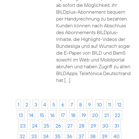
ab sofort die Möglichkeit, ihr
BILDplus-Abonnement bequem
per Handyrechnung zu bezahlen.
Kunden können nach Abschluss
des Abonnements BILDplus-
Inhalte, die Highlight-Videos der
Bundesliga und auf Wunsch sogar
die E-Paper von BILD und BamS
sowohl im Web und Mobilportal
abrufen und haben Zugriff zu allen
BILDApps. Telefónica Deutschland
hat […]
1
2
3
4
5
6
7
8
9
10
11
12
13
14
15
16
17
18
19
20
21
22
23
24
25
26
27
28
29
30
31
32
33
34
35
36
37
38
39
40