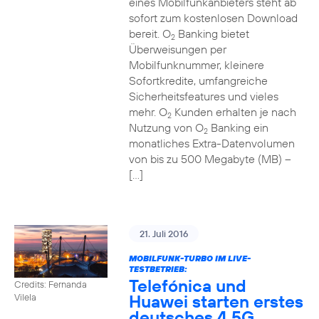
eines Mobilfunkanbieters steht ab
sofort zum kostenlosen Download
bereit. O
Banking bietet
2
Überweisungen per
Mobilfunknummer, kleinere
Sofortkredite, umfangreiche
Sicherheitsfeatures und vieles
mehr. O
Kunden erhalten je nach
2
Nutzung von O
Banking ein
2
monatliches Extra-Datenvolumen
von bis zu 500 Megabyte (MB) –
[…]
21. Juli 2016
MOBILFUNK-TURBO IM LIVE-
TESTBETRIEB:
Telefónica und
Credits: Fernanda
Huawei starten erstes
Vilela
deutsches 4,5G