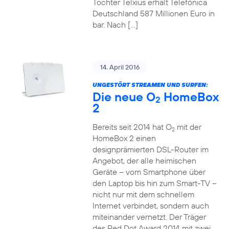
Tochter Telxius erhält Telefónica
Deutschland 587 Millionen Euro in
bar. Nach […]
14. April 2016
UNGESTÖRT STREAMEN UND SURFEN:
Die neue O
HomeBox
2
2
Bereits seit 2014 hat O
mit der
2
HomeBox 2 einen
designprämierten DSL-Router im
Angebot, der alle heimischen
Geräte – vom Smartphone über
den Laptop bis hin zum Smart-TV –
nicht nur mit dem schnellem
Internet verbindet, sondern auch
miteinander vernetzt. Der Träger
des Red Dot Award 2014 mit zwei