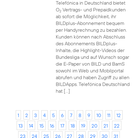
Telefónica in Deutschland bietet
O
Vertrags- und Prepaidkunden
2
ab sofort die Möglichkeit, ihr
BILDplus-Abonnement bequem
per Handyrechnung zu bezahlen.
Kunden können nach Abschluss
des Abonnements BILDplus-
Inhalte, die Highlight-Videos der
Bundesliga und auf Wunsch sogar
die E-Paper von BILD und BamS
sowohl im Web und Mobilportal
abrufen und haben Zugriff zu allen
BILDApps. Telefónica Deutschland
hat […]
1
2
3
4
5
6
7
8
9
10
11
12
13
14
15
16
17
18
19
20
21
22
23
24
25
26
27
28
29
30
31