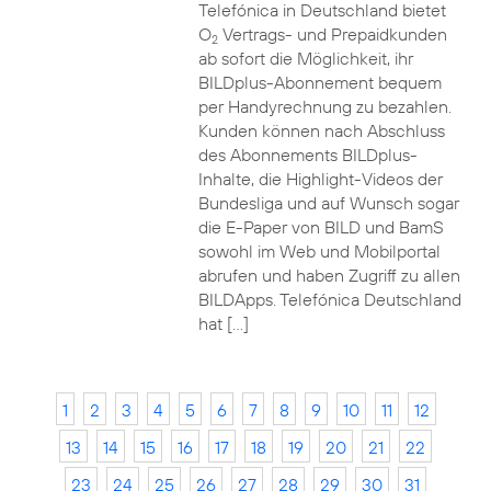
Telefónica in Deutschland bietet
O
Vertrags- und Prepaidkunden
2
ab sofort die Möglichkeit, ihr
BILDplus-Abonnement bequem
per Handyrechnung zu bezahlen.
Kunden können nach Abschluss
des Abonnements BILDplus-
Inhalte, die Highlight-Videos der
Bundesliga und auf Wunsch sogar
die E-Paper von BILD und BamS
sowohl im Web und Mobilportal
abrufen und haben Zugriff zu allen
BILDApps. Telefónica Deutschland
hat […]
1
2
3
4
5
6
7
8
9
10
11
12
13
14
15
16
17
18
19
20
21
22
23
24
25
26
27
28
29
30
31