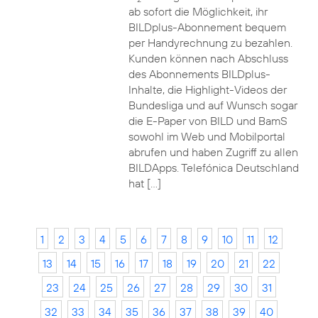
ab sofort die Möglichkeit, ihr
BILDplus-Abonnement bequem
per Handyrechnung zu bezahlen.
Kunden können nach Abschluss
des Abonnements BILDplus-
Inhalte, die Highlight-Videos der
Bundesliga und auf Wunsch sogar
die E-Paper von BILD und BamS
sowohl im Web und Mobilportal
abrufen und haben Zugriff zu allen
BILDApps. Telefónica Deutschland
hat […]
1
2
3
4
5
6
7
8
9
10
11
12
13
14
15
16
17
18
19
20
21
22
23
24
25
26
27
28
29
30
31
32
33
34
35
36
37
38
39
40