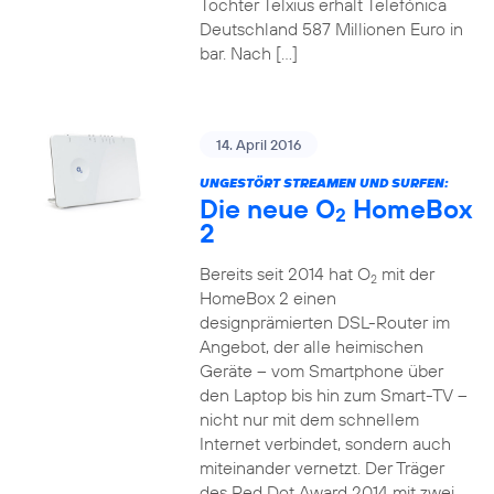
Tochter Telxius erhält Telefónica
Deutschland 587 Millionen Euro in
bar. Nach […]
14. April 2016
UNGESTÖRT STREAMEN UND SURFEN:
Die neue O
HomeBox
2
2
Bereits seit 2014 hat O
mit der
2
HomeBox 2 einen
designprämierten DSL-Router im
Angebot, der alle heimischen
Geräte – vom Smartphone über
den Laptop bis hin zum Smart-TV –
nicht nur mit dem schnellem
Internet verbindet, sondern auch
miteinander vernetzt. Der Träger
des Red Dot Award 2014 mit zwei