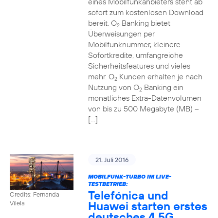
eines Mobilfunkanbieters steht ab
sofort zum kostenlosen Download
bereit. O
Banking bietet
2
Überweisungen per
Mobilfunknummer, kleinere
Sofortkredite, umfangreiche
Sicherheitsfeatures und vieles
mehr. O
Kunden erhalten je nach
2
Nutzung von O
Banking ein
2
monatliches Extra-Datenvolumen
von bis zu 500 Megabyte (MB) –
[…]
21. Juli 2016
MOBILFUNK-TURBO IM LIVE-
TESTBETRIEB:
Telefónica und
Credits: Fernanda
Huawei starten erstes
Vilela
deutsches 4,5G