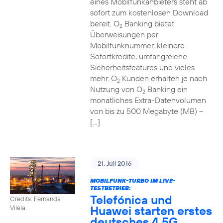
eines Mobilfunkanbieters steht ab
sofort zum kostenlosen Download
bereit. O
Banking bietet
2
Überweisungen per
Mobilfunknummer, kleinere
Sofortkredite, umfangreiche
Sicherheitsfeatures und vieles
mehr. O
Kunden erhalten je nach
2
Nutzung von O
Banking ein
2
monatliches Extra-Datenvolumen
von bis zu 500 Megabyte (MB) –
[…]
21. Juli 2016
MOBILFUNK-TURBO IM LIVE-
TESTBETRIEB:
Telefónica und
Credits: Fernanda
Huawei starten erstes
Vilela
deutsches 4,5G