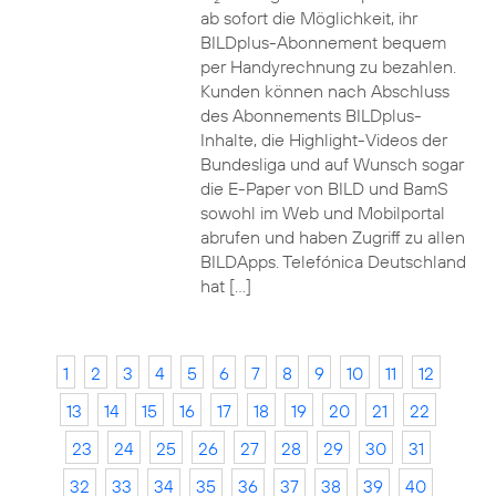
ab sofort die Möglichkeit, ihr
BILDplus-Abonnement bequem
per Handyrechnung zu bezahlen.
Kunden können nach Abschluss
des Abonnements BILDplus-
Inhalte, die Highlight-Videos der
Bundesliga und auf Wunsch sogar
die E-Paper von BILD und BamS
sowohl im Web und Mobilportal
abrufen und haben Zugriff zu allen
BILDApps. Telefónica Deutschland
hat […]
1
2
3
4
5
6
7
8
9
10
11
12
13
14
15
16
17
18
19
20
21
22
23
24
25
26
27
28
29
30
31
32
33
34
35
36
37
38
39
40