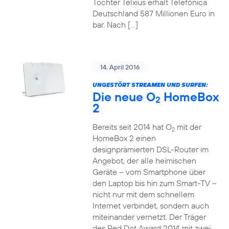
Tochter Telxius erhält Telefónica
Deutschland 587 Millionen Euro in
bar. Nach […]
14. April 2016
UNGESTÖRT STREAMEN UND SURFEN:
Die neue O
HomeBox
2
2
Bereits seit 2014 hat O
mit der
2
HomeBox 2 einen
designprämierten DSL-Router im
Angebot, der alle heimischen
Geräte – vom Smartphone über
den Laptop bis hin zum Smart-TV –
nicht nur mit dem schnellem
Internet verbindet, sondern auch
miteinander vernetzt. Der Träger
des Red Dot Award 2014 mit zwei