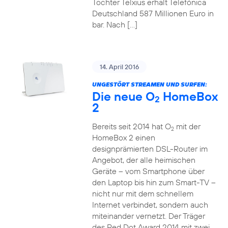
Tochter Telxius erhält Telefónica
Deutschland 587 Millionen Euro in
bar. Nach […]
14. April 2016
UNGESTÖRT STREAMEN UND SURFEN:
Die neue O
HomeBox
2
2
Bereits seit 2014 hat O
mit der
2
HomeBox 2 einen
designprämierten DSL-Router im
Angebot, der alle heimischen
Geräte – vom Smartphone über
den Laptop bis hin zum Smart-TV –
nicht nur mit dem schnellem
Internet verbindet, sondern auch
miteinander vernetzt. Der Träger
des Red Dot Award 2014 mit zwei