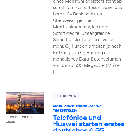
eines Mobilfunkanbieters steht ab
sofort zum kostenlosen Download
bereit. O
Banking bietet
2
Überweisungen per
Mobilfunknummer, kleinere
Sofortkredite, umfangreiche
Sicherheitsfeatures und vieles
mehr. O
Kunden erhalten je nach
2
Nutzung von O
Banking ein
2
monatliches Extra-Datenvolumen
von bis zu 500 Megabyte (MB) –
[…]
21. Juli 2016
MOBILFUNK-TURBO IM LIVE-
TESTBETRIEB:
Telefónica und
Credits: Fernanda
Huawei starten erstes
Vilela
deutsches 4,5G