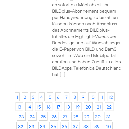
ab sofort die Möglichkeit, ihr
BILDplus-Abonnement bequem
per Handyrechnung zu bezahlen.
Kunden können nach Abschluss
des Abonnements BILDplus-
Inhalte, die Highlight-Videos der
Bundesliga und auf Wunsch sogar
die E-Paper von BILD und BamS
sowohl im Web und Mobilportal
abrufen und haben Zugriff zu allen
BILDApps. Telefónica Deutschland
hat […]
1
2
3
4
5
6
7
8
9
10
11
12
13
14
15
16
17
18
19
20
21
22
23
24
25
26
27
28
29
30
31
32
33
34
35
36
37
38
39
40