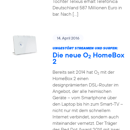
Tochter Telxius erhält Telefónica
Deutschland 587 Millionen Euro in
bar. Nach […]
14. April 2016
UNGESTÖRT STREAMEN UND SURFEN:
Die neue O
HomeBox
2
2
Bereits seit 2014 hat O
mit der
2
HomeBox 2 einen
designprämierten DSL-Router im
Angebot, der alle heimischen
Geräte – vom Smartphone über
den Laptop bis hin zum Smart-TV –
nicht nur mit dem schnellem
Internet verbindet, sondern auch
miteinander vernetzt. Der Träger
des Red Dot Award 2014 mit zwei