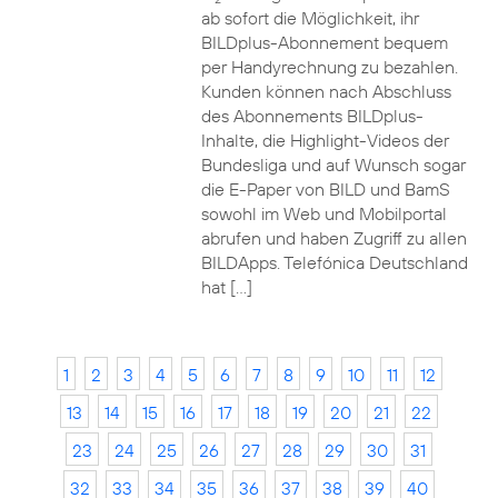
ab sofort die Möglichkeit, ihr
BILDplus-Abonnement bequem
per Handyrechnung zu bezahlen.
Kunden können nach Abschluss
des Abonnements BILDplus-
Inhalte, die Highlight-Videos der
Bundesliga und auf Wunsch sogar
die E-Paper von BILD und BamS
sowohl im Web und Mobilportal
abrufen und haben Zugriff zu allen
BILDApps. Telefónica Deutschland
hat […]
1
2
3
4
5
6
7
8
9
10
11
12
13
14
15
16
17
18
19
20
21
22
23
24
25
26
27
28
29
30
31
32
33
34
35
36
37
38
39
40