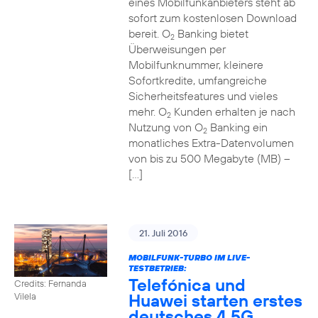
eines Mobilfunkanbieters steht ab
sofort zum kostenlosen Download
bereit. O
Banking bietet
2
Überweisungen per
Mobilfunknummer, kleinere
Sofortkredite, umfangreiche
Sicherheitsfeatures und vieles
mehr. O
Kunden erhalten je nach
2
Nutzung von O
Banking ein
2
monatliches Extra-Datenvolumen
von bis zu 500 Megabyte (MB) –
[…]
21. Juli 2016
MOBILFUNK-TURBO IM LIVE-
TESTBETRIEB:
Telefónica und
Credits: Fernanda
Huawei starten erstes
Vilela
deutsches 4,5G