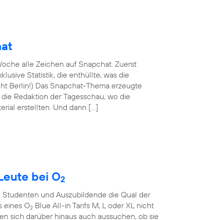
hat
oche alle Zeichen auf Snapchat. Zuerst
lusive Statistik, die enthüllte, was die
nicht Berlin!) Das Snapchat-Thema erzeugte
n die Redaktion der Tagesschau, wo die
rial erstellten. Und dann […]
Leute bei O
2
, Studenten und Auszubildende die Qual der
s eines O
Blue All-in Tarifs M, L oder XL nicht
2
en sich darüber hinaus auch aussuchen, ob sie