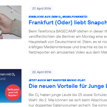
27. April 2016
EINBLICKE AUS DEM O
MOBILFUNKNETZ:
2
Frankfurt (Oder) liebt Snapc
Beim Telefónica BASECAMP stehen in dieser W
veröffentlichten die Berliner am Montag eine exk
Hauptstadt von Deutschland ist. (Nein, es ist 
kräftiges Medieninteresse und brachte es bis i
Netzreporter ein amüsantes Video aus dem Mate
22. April 2016
JETZT AUCH MIT NAPSTER MUSIC-FLAT:
Die neuen Vorteile für Junge 
Bei O
haben junge Leute bis 25 sowie Schüler
2
Wahl: Ab 2. Mai können sie sich beim Abschlus
nur doppeltes Datenvolumen sichern. Sie könn