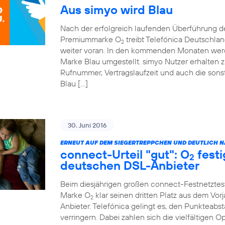
Aus simyo wird Blau
Nach der erfolgreich laufenden Überführung 
Premiummarke O
treibt Telefónica Deutschla
2
weiter voran. In den kommenden Monaten werde
Marke Blau umgestellt. simyo Nutzer erhalten z
Rufnummer, Vertragslaufzeit und auch die sonst
Blau […]
30. Juni 2016
ERNEUT AUF DEM SIEGERTREPPCHEN UND DEUTLICH NÄ
connect-Urteil "gut": O
festi
2
deutschen DSL-Anbieter
Beim diesjährigen großen connect-Festnetztes
Marke O
klar seinen dritten Platz aus dem Vor
2
Anbieter. Telefónica gelingt es, den Punkteabst
verringern. Dabei zahlen sich die vielfältigen 