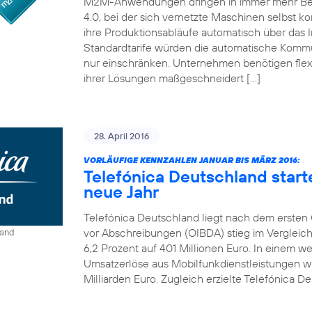
M2M-Anwendungen dringen in immer mehr Bereic
4.0, bei der sich vernetzte Maschinen selbst ko
ihre Produktionsabläufe automatisch über das I
Standardtarife würden die automatische Kom
nur einschränken. Unternehmen benötigen flexi
ihrer Lösungen maßgeschneidert […]
28. April 2016
VORLÄUFIGE KENNZAHLEN JANUAR BIS MÄRZ 2016:
Telefónica Deutschland start
neue Jahr
Telefónica Deutschland liegt nach dem ersten Q
vor Abschreibungen (OIBDA) stieg im Vergleic
land
6,2 Prozent auf 401 Millionen Euro. In einem 
Umsatzerlöse aus Mobilfunkdienstleistungen wie
Milliarden Euro. Zugleich erzielte Telefónica De