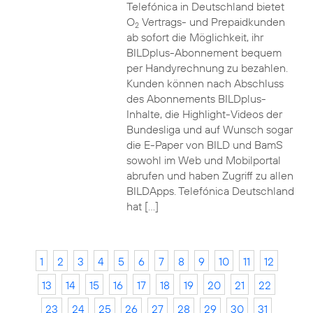
Telefónica in Deutschland bietet
O
Vertrags- und Prepaidkunden
2
ab sofort die Möglichkeit, ihr
BILDplus-Abonnement bequem
per Handyrechnung zu bezahlen.
Kunden können nach Abschluss
des Abonnements BILDplus-
Inhalte, die Highlight-Videos der
Bundesliga und auf Wunsch sogar
die E-Paper von BILD und BamS
sowohl im Web und Mobilportal
abrufen und haben Zugriff zu allen
BILDApps. Telefónica Deutschland
hat […]
1
2
3
4
5
6
7
8
9
10
11
12
13
14
15
16
17
18
19
20
21
22
23
24
25
26
27
28
29
30
31