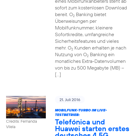
eines Mobilfunkanbieters steht ab
sofort zum kostenlosen Download
bereit. O
Banking bietet
2
Überweisungen per
Mobilfunknummer, kleinere
Sofortkredite, umfangreiche
Sicherheitsfeatures und vieles
mehr. O
Kunden erhalten je nach
2
Nutzung von O
Banking ein
2
monatliches Extra-Datenvolumen
von bis zu 500 Megabyte (MB) –
[…]
21. Juli 2016
MOBILFUNK-TURBO IM LIVE-
TESTBETRIEB:
Telefónica und
Credits: Fernanda
Huawei starten erstes
Vilela
deutsches 4,5G