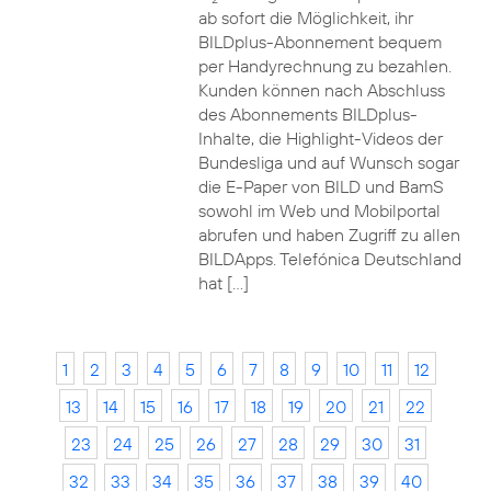
ab sofort die Möglichkeit, ihr
BILDplus-Abonnement bequem
per Handyrechnung zu bezahlen.
Kunden können nach Abschluss
des Abonnements BILDplus-
Inhalte, die Highlight-Videos der
Bundesliga und auf Wunsch sogar
die E-Paper von BILD und BamS
sowohl im Web und Mobilportal
abrufen und haben Zugriff zu allen
BILDApps. Telefónica Deutschland
hat […]
1
2
3
4
5
6
7
8
9
10
11
12
13
14
15
16
17
18
19
20
21
22
23
24
25
26
27
28
29
30
31
32
33
34
35
36
37
38
39
40