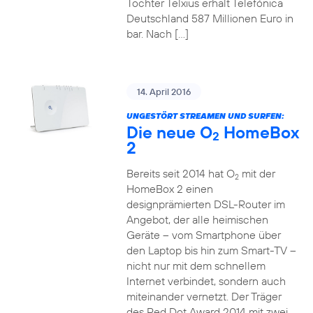
Tochter Telxius erhält Telefónica
Deutschland 587 Millionen Euro in
bar. Nach […]
14. April 2016
UNGESTÖRT STREAMEN UND SURFEN:
Die neue O
HomeBox
2
2
Bereits seit 2014 hat O
mit der
2
HomeBox 2 einen
designprämierten DSL-Router im
Angebot, der alle heimischen
Geräte – vom Smartphone über
den Laptop bis hin zum Smart-TV –
nicht nur mit dem schnellem
Internet verbindet, sondern auch
miteinander vernetzt. Der Träger
des Red Dot Award 2014 mit zwei