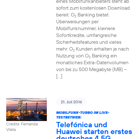
eines Mobilfunkanbieters steht ab
sofort zum kostenlosen Download
bereit. O
Banking bietet
2
Überweisungen per
Mobilfunknummer, kleinere
Sofortkredite, umfangreiche
Sicherheitsfeatures und vieles
mehr. O
Kunden erhalten je nach
2
Nutzung von O
Banking ein
2
monatliches Extra-Datenvolumen
von bis zu 500 Megabyte (MB) –
[…]
21. Juli 2016
MOBILFUNK-TURBO IM LIVE-
TESTBETRIEB:
Telefónica und
Credits: Fernanda
Huawei starten erstes
Vilela
deutsches 4,5G