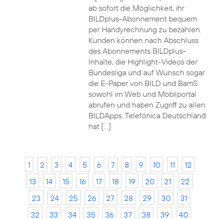
ab sofort die Möglichkeit, ihr
BILDplus-Abonnement bequem
per Handyrechnung zu bezahlen.
Kunden können nach Abschluss
des Abonnements BILDplus-
Inhalte, die Highlight-Videos der
Bundesliga und auf Wunsch sogar
die E-Paper von BILD und BamS
sowohl im Web und Mobilportal
abrufen und haben Zugriff zu allen
BILDApps. Telefónica Deutschland
hat […]
1
2
3
4
5
6
7
8
9
10
11
12
13
14
15
16
17
18
19
20
21
22
23
24
25
26
27
28
29
30
31
32
33
34
35
36
37
38
39
40