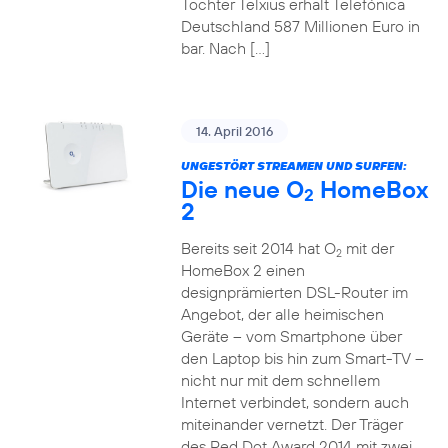
Tochter Telxius erhält Telefónica
Deutschland 587 Millionen Euro in
bar. Nach […]
14. April 2016
UNGESTÖRT STREAMEN UND SURFEN:
Die neue O
HomeBox
2
2
Bereits seit 2014 hat O
mit der
2
HomeBox 2 einen
designprämierten DSL-Router im
Angebot, der alle heimischen
Geräte – vom Smartphone über
den Laptop bis hin zum Smart-TV –
nicht nur mit dem schnellem
Internet verbindet, sondern auch
miteinander vernetzt. Der Träger
des Red Dot Award 2014 mit zwei