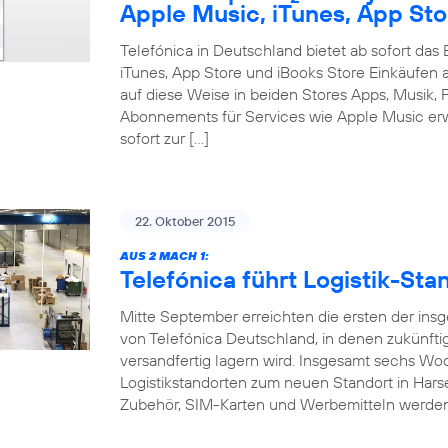
Apple Music, iTunes, App Sto
Telefónica in Deutschland bietet ab sofort da
iTunes, App Store und iBooks Store Einkäufen 
auf diese Weise in beiden Stores Apps, Musik, F
Abonnements für Services wie Apple Music erw
sofort zur […]
22. Oktober 2015
AUS 2 MACH 1:
Telefónica führt Logistik-S
Mitte September erreichten die ersten der ins
von Telefónica Deutschland, in denen zukünft
versandfertig lagern wird. Insgesamt sechs W
Logistikstandorten zum neuen Standort in Hars
Zubehör, SIM-Karten und Werbemitteln werde