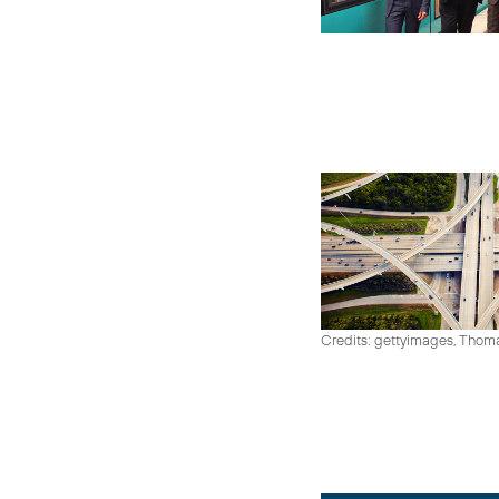
Credits: gettyimages, Thom