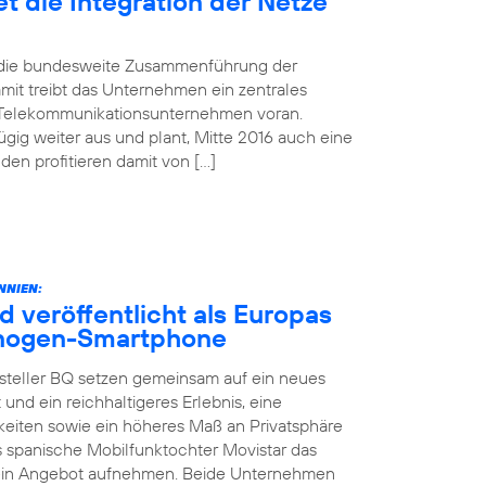
t die Integration der Netze
d die bundesweite Zusammenführung der
mit treibt das Unternehmen ein zentrales
 Telekommunikationsunternehmen voran.
gig weiter aus und plant, Mitte 2016 auch eine
n profitieren damit von […]
NNIEN:
d veröffentlicht als Europas
yanogen-Smartphone
steller BQ setzen gemeinsam auf ein neues
 und ein reichhaltigeres Erlebnis, eine
keiten sowie ein höheres Maß an Privatsphäre
as spanische Mobilfunktochter Movistar das
sein Angebot aufnehmen. Beide Unternehmen