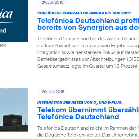
29. Juli 2015
VORLÄUFIGE KENNZAHLEN JANUAR BIS JUNI 2015:
Telefónica Deutschland profit
bereits von Synergien aus der
Telefónica Deutschland hat das zweite Quartal
starken Zuwächsen im operativen Ergebnis abge
land
Integration sowie der stärkere Fokus auf Best
Betriebsergebnisses vor Abschreibungen (OIBDA
Gesamtumsatz legte im Quartal um 1,3 Prozent a
20. Juli 2015
INTEGRATION DER NETZE VON O
UND E-PLUS:
2
Telekom übernimmt überzähl
Telefónica Deutschland
Telefónica Deutschland reicht im Rahmen der N
die Deutsche Telekom weiter. Das Unternehmen r