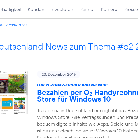
haltigkeit
Kunden
Investoren
Partner
Karriere
Presse
ws
Archiv 2023
Deutschland News zum Thema #o2
23. Dezember 2015
FÜR VERTRAGSKUNDEN UND PREPAID:
Bezahlen per O
Handyrechnu
2
Store für Windows 10
Telefónica in Deutschland ermöglicht das Bez
Windows Store. Alle Vertragskunden und Prep
bequem digitale Inhalte wie Apps, Spiele und
ist es ganz gleich, ob sie ihr Windows 10 Note
Kunden ist damit die bequeme […]