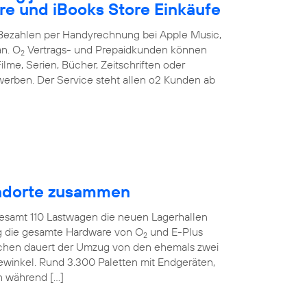
re und iBooks Store Einkäufe
s Bezahlen per Handyrechnung bei Apple Music,
an. O
Vertrags- und Prepaidkunden können
2
ilme, Serien, Bücher, Zeitschriften oder
erben. Der Service steht allen o2 Kunden ab
tandorte zusammen
gesamt 110 Lastwagen die neuen Lagerhallen
ig die gesamte Hardware von O
und E-Plus
2
ochen dauert der Umzug von den ehemals zwei
ewinkel. Rund 3.300 Paletten mit Endgeräten,
n während […]