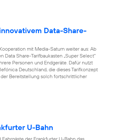
 innovativem Data-Share-
 Kooperation mit Media-Saturn weiter aus: Ab
n Data Share-Tarifbaukasten „Super Select“
ere Personen und Endgeräte. Dafür nutzt
lefónica Deutschland, die dieses Tarifkonzept
er Bereitstellung solch fortschrittlicher
ankfurter U-Bahn
00 Fahrgäste der Frankfurter U-Bahn das