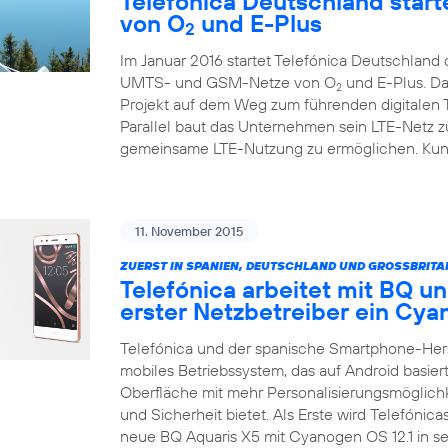
Telefónica Deutschland starte
von O
und E-Plus
2
Im Januar 2016 startet Telefónica Deutschlan
UMTS- und GSM-Netze von O
und E-Plus. Da
2
Projekt auf dem Weg zum führenden digitalen
Parallel baut das Unternehmen sein LTE-Netz zü
gemeinsame LTE-Nutzung zu ermöglichen. Kunde
11. November 2015
ZUERST IN SPANIEN, DEUTSCHLAND UND GROSSBRITA
Telefónica arbeitet mit BQ un
erster Netzbetreiber ein C
Telefónica und der spanische Smartphone-Her
mobiles Betriebssystem, das auf Android basiert
Oberfläche mit mehr Personalisierungsmöglich
und Sicherheit bietet. Als Erste wird Telefónic
neue BQ Aquaris X5 mit Cyanogen OS 12.1 in 