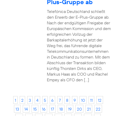
Plus-Gruppe ab
Telefónica Deutschland schließt
den Erwerb der E-Plus-Gruppe ab.
Nach der endgültigen Freigabe der
Europäischen Kommission und dem
erfolgreichen Vollzug der
Barkapitalerhöhung ist jetzt der
Weg frei, das führende digitale
Telekommunikationsunternehmen
in Deutschland zu formen. Mit dem
Abschluss der Transaktion bilden
künftig Thorsten Dirks als CEO,
Markus Haas als COO und Rachel
Empey als CFO den […]
1
2
3
4
5
6
7
8
9
10
11
12
13
14
15
16
17
18
19
20
21
22