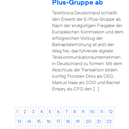
Plus-Gruppe ab
Telefónica Deutschland schließt
den Erwerb der E-Plus-Gruppe ab.
Nach der endgültigen Freigabe der
Europäischen Kommission und dem
erfolgreichen Vollzug der
Barkapitalerhöhung ist jetzt der
Weg frei, das führende digitale
Telekommunikationsunternehmen
in Deutschland zu formen. Mit dem
Abschluss der Transaktion bilden
künftig Thorsten Dirks als CEO,
Markus Haas als COO und Rachel
Empey als CFO den […]
1
2
3
4
5
6
7
8
9
10
11
12
13
14
15
16
17
18
19
20
21
22