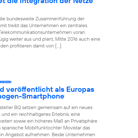
t die Integration der Netze
d die bundesweite Zusammenführung der
mit treibt das Unternehmen ein zentrales
 Telekommunikationsunternehmen voran.
gig weiter aus und plant, Mitte 2016 auch eine
n profitieren damit von […]
NNIEN:
d veröffentlicht als Europas
yanogen-Smartphone
steller BQ setzen gemeinsam auf ein neues
 und ein reichhaltigeres Erlebnis, eine
keiten sowie ein höheres Maß an Privatsphäre
as spanische Mobilfunktochter Movistar das
sein Angebot aufnehmen. Beide Unternehmen