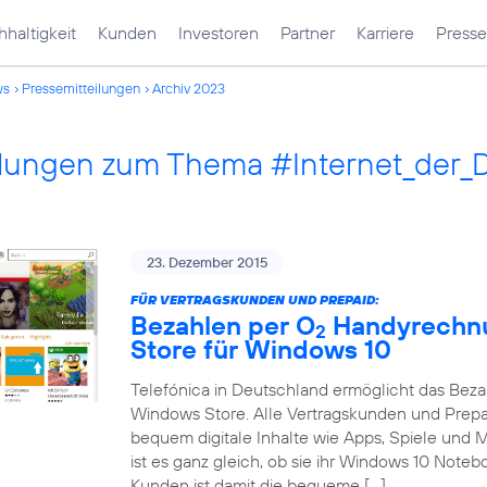
haltigkeit
Kunden
Investoren
Partner
Karriere
Presse
ws
Pressemitteilungen
Archiv 2023
ilungen zum Thema #Internet_der_
23. Dezember 2015
FÜR VERTRAGSKUNDEN UND PREPAID:
Bezahlen per O
Handyrechnu
2
Store für Windows 10
Telefónica in Deutschland ermöglicht das Bez
Windows Store. Alle Vertragskunden und Prep
bequem digitale Inhalte wie Apps, Spiele und
ist es ganz gleich, ob sie ihr Windows 10 Note
Kunden ist damit die bequeme […]