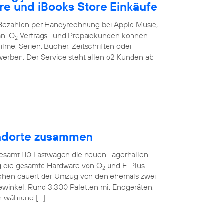
re und iBooks Store Einkäufe
s Bezahlen per Handyrechnung bei Apple Music,
an. O
Vertrags- und Prepaidkunden können
2
ilme, Serien, Bücher, Zeitschriften oder
erben. Der Service steht allen o2 Kunden ab
tandorte zusammen
gesamt 110 Lastwagen die neuen Lagerhallen
ig die gesamte Hardware von O
und E-Plus
2
ochen dauert der Umzug von den ehemals zwei
ewinkel. Rund 3.300 Paletten mit Endgeräten,
n während […]