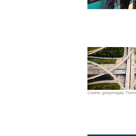
Credits: gettyimages, Thom