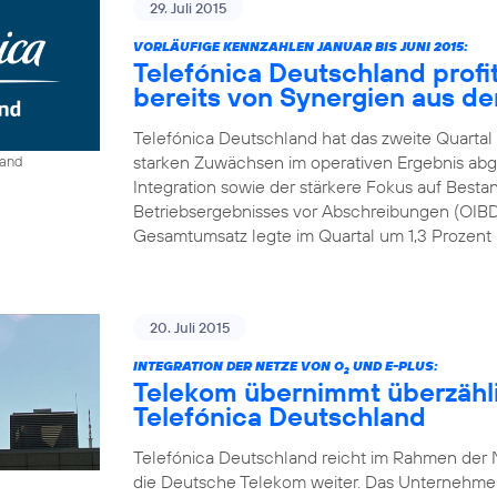
29. Juli 2015
VORLÄUFIGE KENNZAHLEN JANUAR BIS JUNI 2015:
Telefónica Deutschland profit
bereits von Synergien aus der
Telefónica Deutschland hat das zweite Quartal
starken Zuwächsen im operativen Ergebnis abge
land
Integration sowie der stärkere Fokus auf Best
Betriebsergebnisses vor Abschreibungen (OIBDA
Gesamtumsatz legte im Quartal um 1,3 Prozent a
20. Juli 2015
INTEGRATION DER NETZE VON O
UND E-PLUS:
2
Telekom übernimmt überzähl
Telefónica Deutschland
Telefónica Deutschland reicht im Rahmen der N
die Deutsche Telekom weiter. Das Unternehmen r