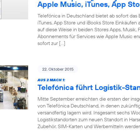
Apple Music, iTunes, App Sto
Telefónica in Deutschland bietet ab sofort da
iTunes, App Store und iBooks Store Einkäufen 
auf diese Weise in beiden Stores Apps, Musik, F
Abonnements für Services wie Apple Music erw
sofort zur […]
22. Oktober 2015
AUS 2 MACH 1:
Telefónica führt Logistik-S
Mitte September erreichten die ersten der ins
von Telefónica Deutschland, in denen zukünft
versandfertig lagern wird. Insgesamt sechs W
Logistikstandorten zum neuen Standort in Hars
Zubehör, SIM-Karten und Werbemitteln werde