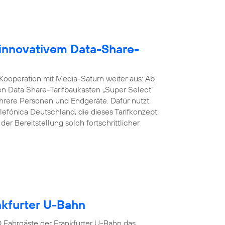
 innovativem Data-Share-
 Kooperation mit Media-Saturn weiter aus: Ab
n Data Share-Tarifbaukasten „Super Select“
ere Personen und Endgeräte. Dafür nutzt
lefónica Deutschland, die dieses Tarifkonzept
er Bereitstellung solch fortschrittlicher
ankfurter U-Bahn
00 Fahrgäste der Frankfurter U-Bahn das