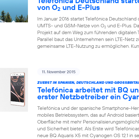
Telefónica Deutschland starte
von O
und E-Plus
2
Im Januar 2016 startet Telefónica Deutschlan
UMTS- und GSM-Netze von O
und E-Plus. Da
2
Projekt auf dem Weg zum führenden digitalen
Parallel baut das Unternehmen sein LTE-Netz zü
gemeinsame LTE-Nutzung zu ermöglichen. Kunde
11. November 2015
ZUERST IN SPANIEN, DEUTSCHLAND UND GROSSBRITA
Telefónica arbeitet mit BQ un
erster Netzbetreiber ein C
Telefónica und der spanische Smartphone-Her
mobiles Betriebssystem, das auf Android basiert
Oberfläche mit mehr Personalisierungsmöglich
und Sicherheit bietet. Als Erste wird Telefónic
neue BQ Aquaris X5 mit Cyanogen OS 12.1 in 