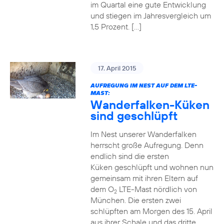
im Quartal eine gute Entwicklung
und stiegen im Jahresvergleich um
1,5 Prozent. […]
17. April 2015
AUFREGUNG IM NEST AUF DEM LTE-
MAST:
Wanderfalken-Küken
sind geschlüpft
Im Nest unserer Wanderfalken
herrscht große Aufregung. Denn
endlich sind die ersten
Küken geschlüpft und wohnen nun
gemeinsam mit ihren Eltern auf
dem O
LTE-Mast nördlich von
2
München. Die ersten zwei
schlüpften am Morgen des 15. April
aus ihrer Schale und das dritte