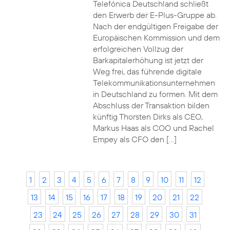
Telefónica Deutschland schließt
den Erwerb der E-Plus-Gruppe ab.
Nach der endgültigen Freigabe der
Europäischen Kommission und dem
erfolgreichen Vollzug der
Barkapitalerhöhung ist jetzt der
Weg frei, das führende digitale
Telekommunikationsunternehmen
in Deutschland zu formen. Mit dem
Abschluss der Transaktion bilden
künftig Thorsten Dirks als CEO,
Markus Haas als COO und Rachel
Empey als CFO den […]
1
2
3
4
5
6
7
8
9
10
11
12
13
14
15
16
17
18
19
20
21
22
23
24
25
26
27
28
29
30
31