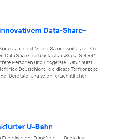
 innovativem Data-Share-
 Kooperation mit Media-Saturn weiter aus: Ab
n Data Share-Tarifbaukasten „Super Select“
ere Personen und Endgeräte. Dafür nutzt
lefónica Deutschland, die dieses Tarifkonzept
er Bereitstellung solch fortschrittlicher
ankfurter U-Bahn
00 Fahrgäste der Frankfurter U-Bahn das