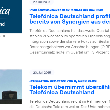
29. Juli 2015
VORLÄUFIGE KENNZAHLEN JANUAR BIS JUNI 2015:
Telefónica Deutschland profit
bereits von Synergien aus der
Telefónica Deutschland hat das zweite Quartal
starken Zuwächsen im operativen Ergebnis abge
land
Integration sowie der stärkere Fokus auf Best
Betriebsergebnisses vor Abschreibungen (OIBDA
Gesamtumsatz legte im Quartal um 1,3 Prozent a
20. Juli 2015
INTEGRATION DER NETZE VON O
UND E-PLUS:
2
Telekom übernimmt überzähl
Telefónica Deutschland
Telefónica Deutschland reicht im Rahmen der N
die Deutsche Telekom weiter. Das Unternehmen r