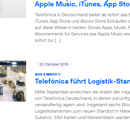
Apple Music, iTunes, App Sto
Telefónica in Deutschland bietet ab sofort da
iTunes, App Store und iBooks Store Einkäufen 
auf diese Weise in beiden Stores Apps, Musik, F
Abonnements für Services wie Apple Music erw
sofort zur […]
22. Oktober 2015
AUS 2 MACH 1:
Telefónica führt Logistik-S
Mitte September erreichten die ersten der ins
von Telefónica Deutschland, in denen zukünft
versandfertig lagern wird. Insgesamt sechs W
Logistikstandorten zum neuen Standort in Hars
Zubehör, SIM-Karten und Werbemitteln werde