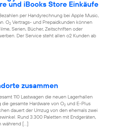
re und iBooks Store Einkäufe
s Bezahlen per Handyrechnung bei Apple Music,
an. O
Vertrags- und Prepaidkunden können
2
ilme, Serien, Bücher, Zeitschriften oder
erben. Der Service steht allen o2 Kunden ab
tandorte zusammen
gesamt 110 Lastwagen die neuen Lagerhallen
ig die gesamte Hardware von O
und E-Plus
2
ochen dauert der Umzug von den ehemals zwei
ewinkel. Rund 3.300 Paletten mit Endgeräten,
n während […]