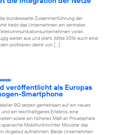
t die Integration der Netze
d die bundesweite Zusammenführung der
mit treibt das Unternehmen ein zentrales
 Telekommunikationsunternehmen voran.
gig weiter aus und plant, Mitte 2016 auch eine
n profitieren damit von […]
NNIEN:
d veröffentlicht als Europas
yanogen-Smartphone
steller BQ setzen gemeinsam auf ein neues
 und ein reichhaltigeres Erlebnis, eine
keiten sowie ein höheres Maß an Privatsphäre
as spanische Mobilfunktochter Movistar das
sein Angebot aufnehmen. Beide Unternehmen