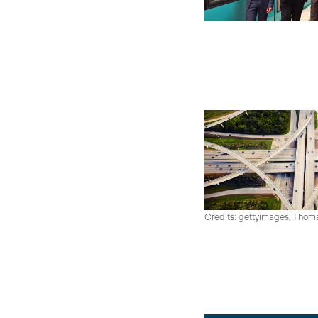
Credits: gettyimages, Thom