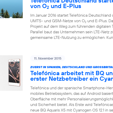
Telefónica Deutschland starte
von O
und E-Plus
2
Im Januar 2016 startet Telefónica Deutschlan
UMTS- und GSM-Netze von O
und E-Plus. Da
2
Projekt auf dem Weg zum führenden digitalen
Parallel baut das Unternehmen sein LTE-Netz zü
gemeinsame LTE-Nutzung zu ermöglichen. Kunde
11. November 2015
ZUERST IN SPANIEN, DEUTSCHLAND UND GROSSBRITA
Telefónica arbeitet mit BQ un
erster Netzbetreiber ein C
Telefónica und der spanische Smartphone-Her
mobiles Betriebssystem, das auf Android basiert
Oberfläche mit mehr Personalisierungsmöglich
und Sicherheit bietet. Als Erste wird Telefónic
neue BQ Aquaris X5 mit Cyanogen OS 12.1 in 