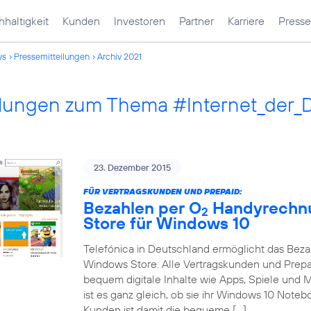
haltigkeit
Kunden
Investoren
Partner
Karriere
Presse
ws
Pressemitteilungen
Archiv 2021
ilungen zum Thema #Internet_der_
23. Dezember 2015
FÜR VERTRAGSKUNDEN UND PREPAID:
Bezahlen per O
Handyrechnu
2
Store für Windows 10
Telefónica in Deutschland ermöglicht das Bez
Windows Store. Alle Vertragskunden und Prep
bequem digitale Inhalte wie Apps, Spiele und
ist es ganz gleich, ob sie ihr Windows 10 Note
Kunden ist damit die bequeme […]