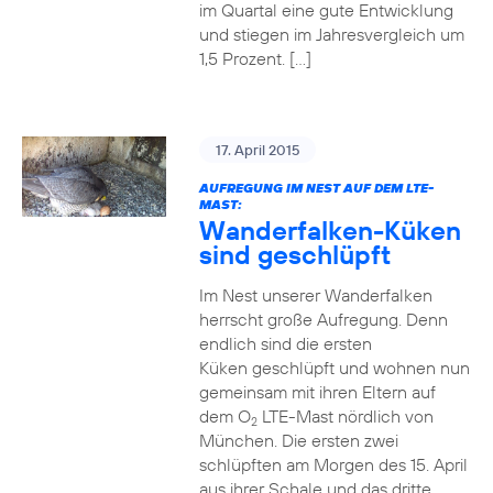
im Quartal eine gute Entwicklung
und stiegen im Jahresvergleich um
1,5 Prozent. […]
17. April 2015
AUFREGUNG IM NEST AUF DEM LTE-
MAST:
Wanderfalken-Küken
sind geschlüpft
Im Nest unserer Wanderfalken
herrscht große Aufregung. Denn
endlich sind die ersten
Küken geschlüpft und wohnen nun
gemeinsam mit ihren Eltern auf
dem O
LTE-Mast nördlich von
2
München. Die ersten zwei
schlüpften am Morgen des 15. April
aus ihrer Schale und das dritte