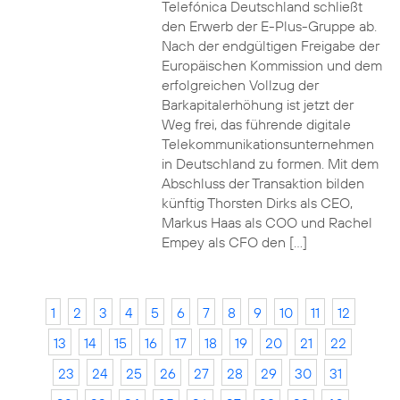
Telefónica Deutschland schließt
den Erwerb der E-Plus-Gruppe ab.
Nach der endgültigen Freigabe der
Europäischen Kommission und dem
erfolgreichen Vollzug der
Barkapitalerhöhung ist jetzt der
Weg frei, das führende digitale
Telekommunikationsunternehmen
in Deutschland zu formen. Mit dem
Abschluss der Transaktion bilden
künftig Thorsten Dirks als CEO,
Markus Haas als COO und Rachel
Empey als CFO den […]
1
2
3
4
5
6
7
8
9
10
11
12
13
14
15
16
17
18
19
20
21
22
23
24
25
26
27
28
29
30
31