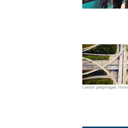
Credits: gettyimages, Thom