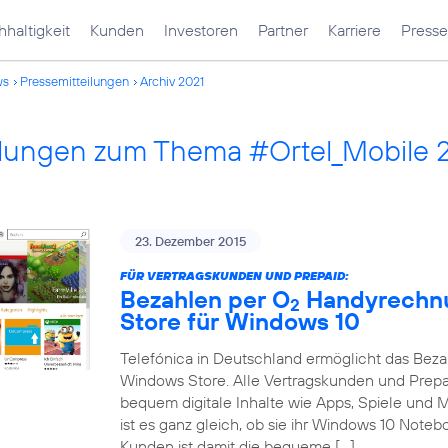
haltigkeit
Kunden
Investoren
Partner
Karriere
Presse
ws
Pressemitteilungen
Archiv 2021
ilungen zum Thema #Ortel_Mobile 
23. Dezember 2015
FÜR VERTRAGSKUNDEN UND PREPAID:
Bezahlen per O
Handyrechnu
2
Store für Windows 10
Telefónica in Deutschland ermöglicht das Bez
Windows Store. Alle Vertragskunden und Prep
bequem digitale Inhalte wie Apps, Spiele und
ist es ganz gleich, ob sie ihr Windows 10 Note
Kunden ist damit die bequeme […]