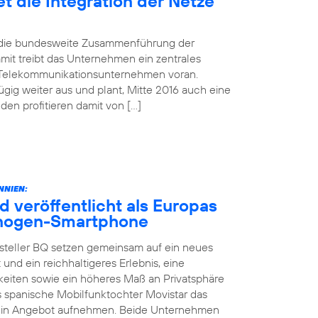
t die Integration der Netze
d die bundesweite Zusammenführung der
mit treibt das Unternehmen ein zentrales
 Telekommunikationsunternehmen voran.
gig weiter aus und plant, Mitte 2016 auch eine
n profitieren damit von […]
NNIEN:
d veröffentlicht als Europas
yanogen-Smartphone
steller BQ setzen gemeinsam auf ein neues
 und ein reichhaltigeres Erlebnis, eine
keiten sowie ein höheres Maß an Privatsphäre
as spanische Mobilfunktochter Movistar das
sein Angebot aufnehmen. Beide Unternehmen