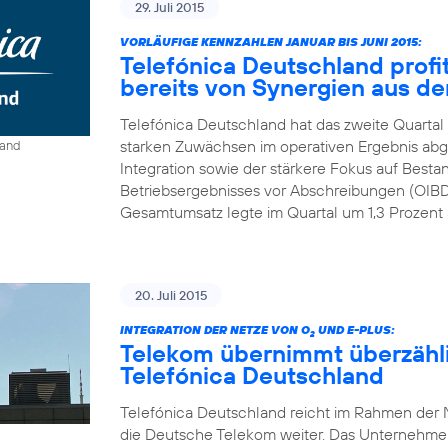
29. Juli 2015
VORLÄUFIGE KENNZAHLEN JANUAR BIS JUNI 2015:
Telefónica Deutschland profit
bereits von Synergien aus der
Telefónica Deutschland hat das zweite Quartal
starken Zuwächsen im operativen Ergebnis abge
land
Integration sowie der stärkere Fokus auf Best
Betriebsergebnisses vor Abschreibungen (OIBDA
Gesamtumsatz legte im Quartal um 1,3 Prozent a
20. Juli 2015
INTEGRATION DER NETZE VON O
UND E-PLUS:
2
Telekom übernimmt überzähl
Telefónica Deutschland
Telefónica Deutschland reicht im Rahmen der N
die Deutsche Telekom weiter. Das Unternehmen r