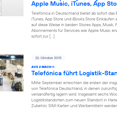
Apple Music, iTunes, App Sto
Telefónica in Deutschland bietet ab sofort da
iTunes, App Store und iBooks Store Einkäufen 
auf diese Weise in beiden Stores Apps, Musik, F
Abonnements für Services wie Apple Music erw
sofort zur […]
22. Oktober 2015
AUS 2 MACH 1:
Telefónica führt Logistik-S
Mitte September erreichten die ersten der ins
von Telefónica Deutschland, in denen zukünft
versandfertig lagern wird. Insgesamt sechs W
Logistikstandorten zum neuen Standort in Hars
Zubehör, SIM-Karten und Werbemitteln werde