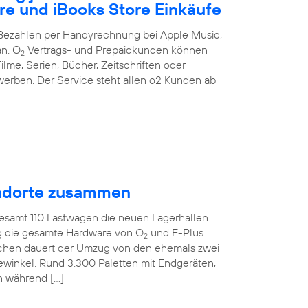
re und iBooks Store Einkäufe
s Bezahlen per Handyrechnung bei Apple Music,
an. O
Vertrags- und Prepaidkunden können
2
ilme, Serien, Bücher, Zeitschriften oder
erben. Der Service steht allen o2 Kunden ab
tandorte zusammen
gesamt 110 Lastwagen die neuen Lagerhallen
ig die gesamte Hardware von O
und E-Plus
2
ochen dauert der Umzug von den ehemals zwei
ewinkel. Rund 3.300 Paletten mit Endgeräten,
n während […]