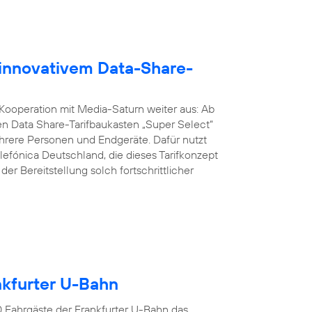
 innovativem Data-Share-
 Kooperation mit Media-Saturn weiter aus: Ab
n Data Share-Tarifbaukasten „Super Select“
ere Personen und Endgeräte. Dafür nutzt
lefónica Deutschland, die dieses Tarifkonzept
er Bereitstellung solch fortschrittlicher
ankfurter U-Bahn
00 Fahrgäste der Frankfurter U-Bahn das