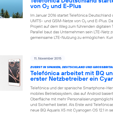
Telefónica Deutschland starte
von O
und E-Plus
2
Im Januar 2016 startet Telefónica Deutschlan
UMTS- und GSM-Netze von O
und E-Plus. Da
2
Projekt auf dem Weg zum führenden digitalen
Parallel baut das Unternehmen sein LTE-Netz zü
gemeinsame LTE-Nutzung zu ermöglichen. Kunde
11. November 2015
ZUERST IN SPANIEN, DEUTSCHLAND UND GROSSBRITA
Telefónica arbeitet mit BQ un
erster Netzbetreiber ein C
Telefónica und der spanische Smartphone-Her
mobiles Betriebssystem, das auf Android basiert
Oberfläche mit mehr Personalisierungsmöglich
und Sicherheit bietet. Als Erste wird Telefónic
neue BQ Aquaris X5 mit Cyanogen OS 12.1 in 