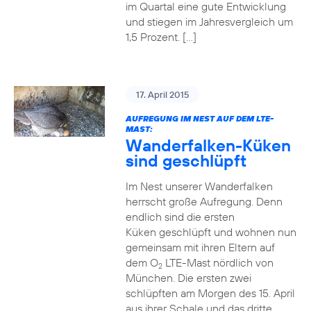
im Quartal eine gute Entwicklung
und stiegen im Jahresvergleich um
1,5 Prozent. […]
17. April 2015
AUFREGUNG IM NEST AUF DEM LTE-
MAST:
Wanderfalken-Küken
sind geschlüpft
Im Nest unserer Wanderfalken
herrscht große Aufregung. Denn
endlich sind die ersten
Küken geschlüpft und wohnen nun
gemeinsam mit ihren Eltern auf
dem O
LTE-Mast nördlich von
2
München. Die ersten zwei
schlüpften am Morgen des 15. April
aus ihrer Schale und das dritte