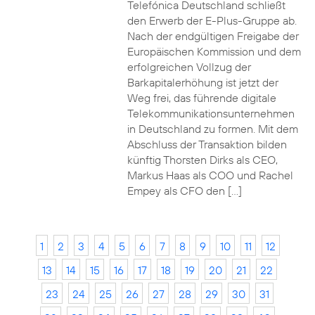
Telefónica Deutschland schließt
den Erwerb der E-Plus-Gruppe ab.
Nach der endgültigen Freigabe der
Europäischen Kommission und dem
erfolgreichen Vollzug der
Barkapitalerhöhung ist jetzt der
Weg frei, das führende digitale
Telekommunikationsunternehmen
in Deutschland zu formen. Mit dem
Abschluss der Transaktion bilden
künftig Thorsten Dirks als CEO,
Markus Haas als COO und Rachel
Empey als CFO den […]
1
2
3
4
5
6
7
8
9
10
11
12
13
14
15
16
17
18
19
20
21
22
23
24
25
26
27
28
29
30
31