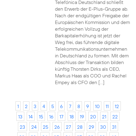
Telefónica Deutschland schließt
den Erwerb der E-Plus-Gruppe ab.
Nach der endgültigen Freigabe der
Europäischen Kommission und dem
erfolgreichen Vollzug der
Barkapitalerhöhung ist jetzt der
Weg frei, das führende digitale
Telekommunikationsunternehmen
in Deutschland zu formen. Mit dem
Abschluss der Transaktion bilden
künftig Thorsten Dirks als CEO,
Markus Haas als COO und Rachel
Empey als CFO den […]
1
2
3
4
5
6
7
8
9
10
11
12
13
14
15
16
17
18
19
20
21
22
23
24
25
26
27
28
29
30
31