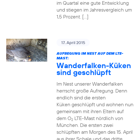
im Quartal eine gute Entwicklung
und stiegen im Jahresvergleich um
1,5 Prozent. […]
17. April 2015
AUFREGUNG IM NEST AUF DEM LTE-
MAST:
Wanderfalken-Küken
sind geschlüpft
Im Nest unserer Wanderfalken
herrscht große Aufregung. Denn
endlich sind die ersten
Küken geschlüpft und wohnen nun
gemeinsam mit ihren Eltern auf
dem O
LTE-Mast nördlich von
2
München. Die ersten zwei
schlüpften am Morgen des 15. April
aus ihrer Schale und das dritte