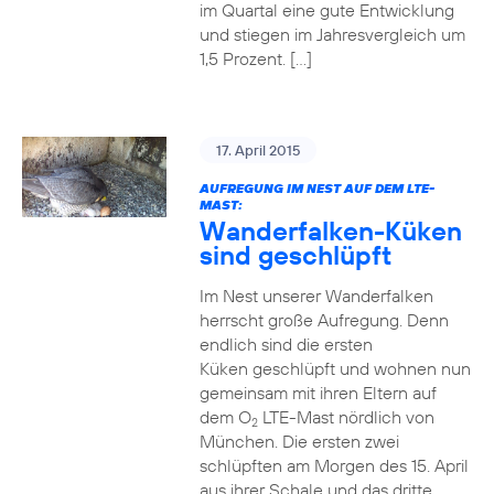
im Quartal eine gute Entwicklung
und stiegen im Jahresvergleich um
1,5 Prozent. […]
17. April 2015
AUFREGUNG IM NEST AUF DEM LTE-
MAST:
Wanderfalken-Küken
sind geschlüpft
Im Nest unserer Wanderfalken
herrscht große Aufregung. Denn
endlich sind die ersten
Küken geschlüpft und wohnen nun
gemeinsam mit ihren Eltern auf
dem O
LTE-Mast nördlich von
2
München. Die ersten zwei
schlüpften am Morgen des 15. April
aus ihrer Schale und das dritte