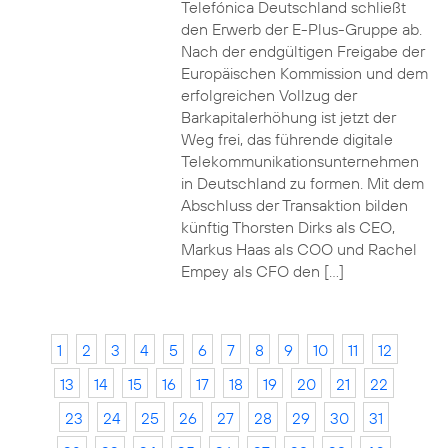
Telefónica Deutschland schließt
den Erwerb der E-Plus-Gruppe ab.
Nach der endgültigen Freigabe der
Europäischen Kommission und dem
erfolgreichen Vollzug der
Barkapitalerhöhung ist jetzt der
Weg frei, das führende digitale
Telekommunikationsunternehmen
in Deutschland zu formen. Mit dem
Abschluss der Transaktion bilden
künftig Thorsten Dirks als CEO,
Markus Haas als COO und Rachel
Empey als CFO den […]
1
2
3
4
5
6
7
8
9
10
11
12
13
14
15
16
17
18
19
20
21
22
23
24
25
26
27
28
29
30
31