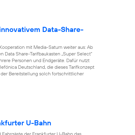
 innovativem Data-Share-
 Kooperation mit Media-Saturn weiter aus: Ab
n Data Share-Tarifbaukasten „Super Select“
ere Personen und Endgeräte. Dafür nutzt
lefónica Deutschland, die dieses Tarifkonzept
er Bereitstellung solch fortschrittlicher
ankfurter U-Bahn
00 Fahrgäste der Frankfurter U-Bahn das