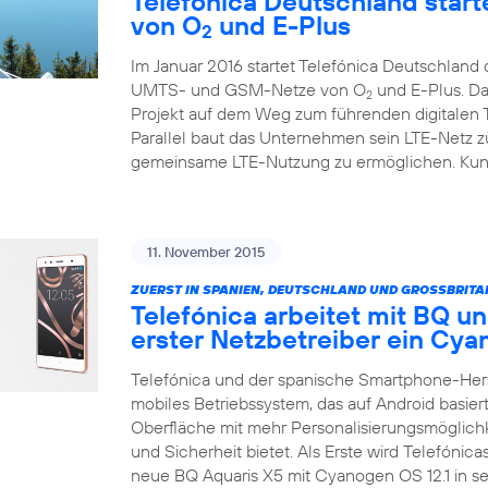
Telefónica Deutschland starte
von O
und E-Plus
2
Im Januar 2016 startet Telefónica Deutschlan
UMTS- und GSM-Netze von O
und E-Plus. Da
2
Projekt auf dem Weg zum führenden digitalen
Parallel baut das Unternehmen sein LTE-Netz zü
gemeinsame LTE-Nutzung zu ermöglichen. Kunde
11. November 2015
ZUERST IN SPANIEN, DEUTSCHLAND UND GROSSBRITA
Telefónica arbeitet mit BQ un
erster Netzbetreiber ein C
Telefónica und der spanische Smartphone-Her
mobiles Betriebssystem, das auf Android basiert
Oberfläche mit mehr Personalisierungsmöglich
und Sicherheit bietet. Als Erste wird Telefónic
neue BQ Aquaris X5 mit Cyanogen OS 12.1 in 