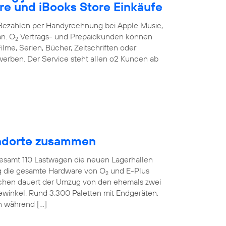
re und iBooks Store Einkäufe
s Bezahlen per Handyrechnung bei Apple Music,
an. O
Vertrags- und Prepaidkunden können
2
ilme, Serien, Bücher, Zeitschriften oder
erben. Der Service steht allen o2 Kunden ab
tandorte zusammen
gesamt 110 Lastwagen die neuen Lagerhallen
ig die gesamte Hardware von O
und E-Plus
2
ochen dauert der Umzug von den ehemals zwei
ewinkel. Rund 3.300 Paletten mit Endgeräten,
n während […]