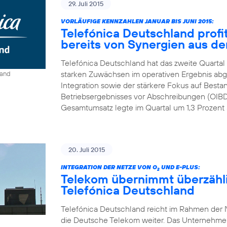
29. Juli 2015
VORLÄUFIGE KENNZAHLEN JANUAR BIS JUNI 2015:
Telefónica Deutschland profit
bereits von Synergien aus der
Telefónica Deutschland hat das zweite Quartal
starken Zuwächsen im operativen Ergebnis abge
land
Integration sowie der stärkere Fokus auf Best
Betriebsergebnisses vor Abschreibungen (OIBDA
Gesamtumsatz legte im Quartal um 1,3 Prozent a
20. Juli 2015
INTEGRATION DER NETZE VON O
UND E-PLUS:
2
Telekom übernimmt überzähl
Telefónica Deutschland
Telefónica Deutschland reicht im Rahmen der N
die Deutsche Telekom weiter. Das Unternehmen r