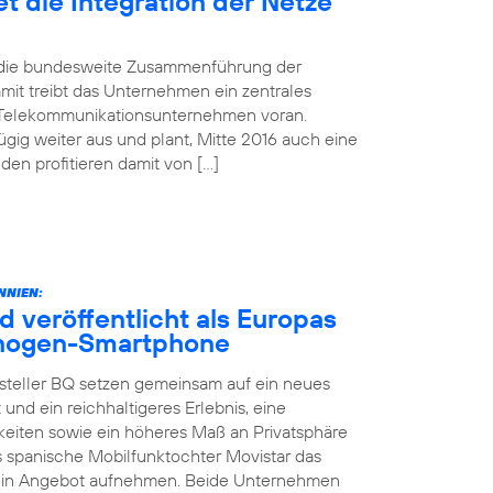
t die Integration der Netze
d die bundesweite Zusammenführung der
mit treibt das Unternehmen ein zentrales
 Telekommunikationsunternehmen voran.
gig weiter aus und plant, Mitte 2016 auch eine
n profitieren damit von […]
NNIEN:
d veröffentlicht als Europas
yanogen-Smartphone
steller BQ setzen gemeinsam auf ein neues
 und ein reichhaltigeres Erlebnis, eine
keiten sowie ein höheres Maß an Privatsphäre
as spanische Mobilfunktochter Movistar das
sein Angebot aufnehmen. Beide Unternehmen