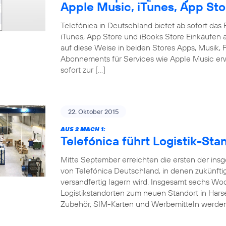
Apple Music, iTunes, App Sto
Telefónica in Deutschland bietet ab sofort da
iTunes, App Store und iBooks Store Einkäufen 
auf diese Weise in beiden Stores Apps, Musik, F
Abonnements für Services wie Apple Music erw
sofort zur […]
22. Oktober 2015
AUS 2 MACH 1:
Telefónica führt Logistik-S
Mitte September erreichten die ersten der ins
von Telefónica Deutschland, in denen zukünft
versandfertig lagern wird. Insgesamt sechs W
Logistikstandorten zum neuen Standort in Hars
Zubehör, SIM-Karten und Werbemitteln werde