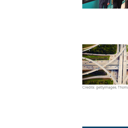
Credits: gettyimages, Thom