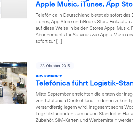
Apple Music, iTunes, App Sto
Telefónica in Deutschland bietet ab sofort da
iTunes, App Store und iBooks Store Einkäufen 
auf diese Weise in beiden Stores Apps, Musik, F
Abonnements für Services wie Apple Music erw
sofort zur […]
22. Oktober 2015
AUS 2 MACH 1:
Telefónica führt Logistik-S
Mitte September erreichten die ersten der ins
von Telefónica Deutschland, in denen zukünft
versandfertig lagern wird. Insgesamt sechs W
Logistikstandorten zum neuen Standort in Hars
Zubehör, SIM-Karten und Werbemitteln werde