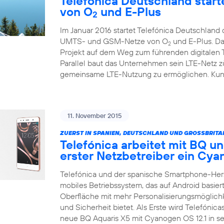
Telefónica Deutschland starte
von O
und E-Plus
2
Im Januar 2016 startet Telefónica Deutschlan
UMTS- und GSM-Netze von O
und E-Plus. Da
2
Projekt auf dem Weg zum führenden digitalen
Parallel baut das Unternehmen sein LTE-Netz zü
gemeinsame LTE-Nutzung zu ermöglichen. Kunde
11. November 2015
ZUERST IN SPANIEN, DEUTSCHLAND UND GROSSBRITA
Telefónica arbeitet mit BQ un
erster Netzbetreiber ein C
Telefónica und der spanische Smartphone-Her
mobiles Betriebssystem, das auf Android basiert
Oberfläche mit mehr Personalisierungsmöglich
und Sicherheit bietet. Als Erste wird Telefónic
neue BQ Aquaris X5 mit Cyanogen OS 12.1 in 