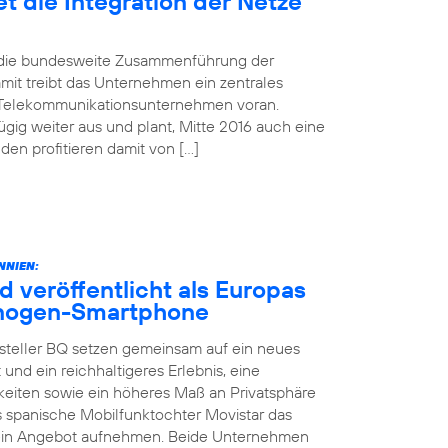
t die Integration der Netze
d die bundesweite Zusammenführung der
mit treibt das Unternehmen ein zentrales
 Telekommunikationsunternehmen voran.
gig weiter aus und plant, Mitte 2016 auch eine
n profitieren damit von […]
NNIEN:
d veröffentlicht als Europas
yanogen-Smartphone
steller BQ setzen gemeinsam auf ein neues
 und ein reichhaltigeres Erlebnis, eine
keiten sowie ein höheres Maß an Privatsphäre
as spanische Mobilfunktochter Movistar das
sein Angebot aufnehmen. Beide Unternehmen