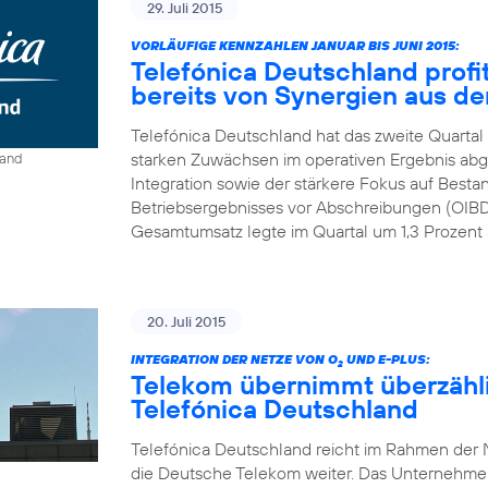
29. Juli 2015
VORLÄUFIGE KENNZAHLEN JANUAR BIS JUNI 2015:
Telefónica Deutschland profit
bereits von Synergien aus der
Telefónica Deutschland hat das zweite Quartal
starken Zuwächsen im operativen Ergebnis abge
land
Integration sowie der stärkere Fokus auf Best
Betriebsergebnisses vor Abschreibungen (OIBDA
Gesamtumsatz legte im Quartal um 1,3 Prozent a
20. Juli 2015
INTEGRATION DER NETZE VON O
UND E-PLUS:
2
Telekom übernimmt überzähl
Telefónica Deutschland
Telefónica Deutschland reicht im Rahmen der N
die Deutsche Telekom weiter. Das Unternehmen r