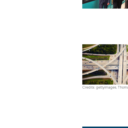
Credits: gettyimages, Thom