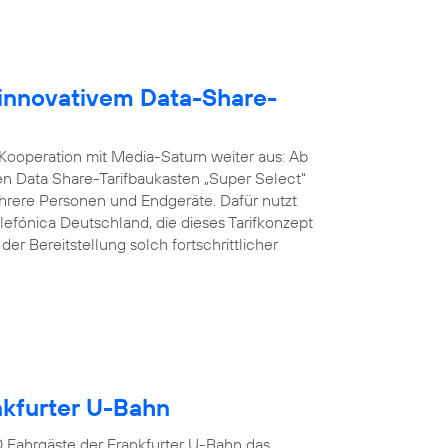
 innovativem Data-Share-
 Kooperation mit Media-Saturn weiter aus: Ab
n Data Share-Tarifbaukasten „Super Select“
ere Personen und Endgeräte. Dafür nutzt
lefónica Deutschland, die dieses Tarifkonzept
er Bereitstellung solch fortschrittlicher
ankfurter U-Bahn
00 Fahrgäste der Frankfurter U-Bahn das