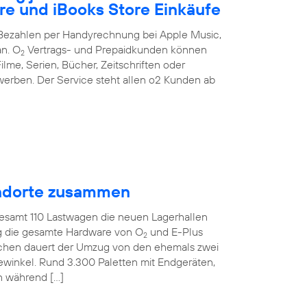
re und iBooks Store Einkäufe
s Bezahlen per Handyrechnung bei Apple Music,
an. O
Vertrags- und Prepaidkunden können
2
ilme, Serien, Bücher, Zeitschriften oder
erben. Der Service steht allen o2 Kunden ab
tandorte zusammen
gesamt 110 Lastwagen die neuen Lagerhallen
ig die gesamte Hardware von O
und E-Plus
2
ochen dauert der Umzug von den ehemals zwei
ewinkel. Rund 3.300 Paletten mit Endgeräten,
n während […]