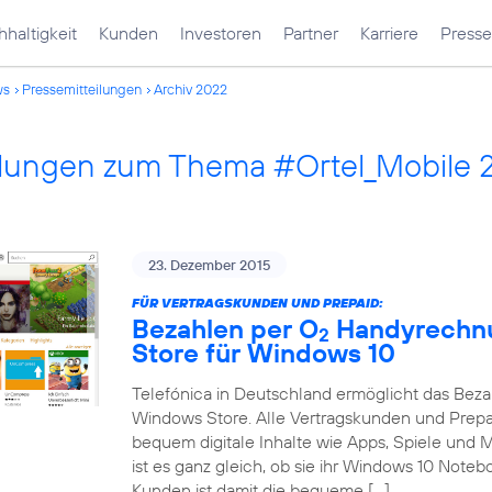
haltigkeit
Kunden
Investoren
Partner
Karriere
Presse
ws
Pressemitteilungen
Archiv 2022
ilungen zum Thema #Ortel_Mobile 
23. Dezember 2015
FÜR VERTRAGSKUNDEN UND PREPAID:
Bezahlen per O
Handyrechnu
2
Store für Windows 10
Telefónica in Deutschland ermöglicht das Bez
Windows Store. Alle Vertragskunden und Prep
bequem digitale Inhalte wie Apps, Spiele und
ist es ganz gleich, ob sie ihr Windows 10 Note
Kunden ist damit die bequeme […]