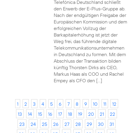
Telefónica Deutschland schließt
den Erwerb der E-Plus-Gruppe ab.
Nach der endgültigen Freigabe der
Europäischen Kommission und dem
erfolgreichen Vollzug der
Barkapitalerhöhung ist jetzt der
Weg frei, das führende digitale
Telekommunikationsunternehmen
in Deutschland zu formen. Mit dem
Abschluss der Transaktion bilden
künftig Thorsten Dirks als CEO,
Markus Haas als COO und Rachel
Empey als CFO den […]
1
2
3
4
5
6
7
8
9
10
11
12
13
14
15
16
17
18
19
20
21
22
23
24
25
26
27
28
29
30
31