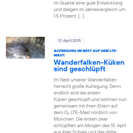
im Quartal eine gute Entwicklung
und stiegen im Jahresvergleich um
1,5 Prozent. […]
17. April 2015
AUFREGUNG IM NEST AUF DEM LTE-
MAST:
Wanderfalken-Küken
sind geschlüpft
Im Nest unserer Wanderfalken
herrscht große Aufregung. Denn
endlich sind die ersten
Küken geschlüpft und wohnen nun
gemeinsam mit ihren Eltern auf
dem O
LTE-Mast nördlich von
2
München. Die ersten zwei
schlüpften am Morgen des 15. April
aus ihrer Schale und das dritte