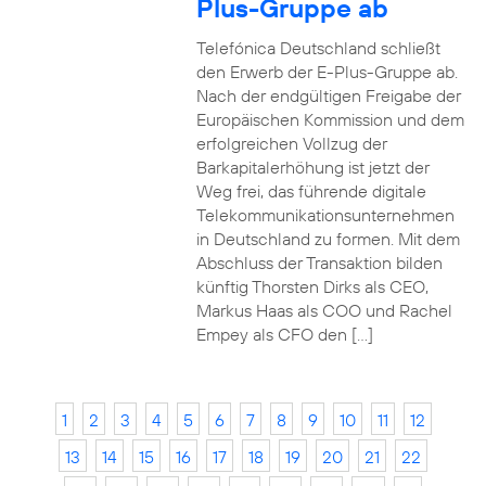
Plus-Gruppe ab
Telefónica Deutschland schließt
den Erwerb der E-Plus-Gruppe ab.
Nach der endgültigen Freigabe der
Europäischen Kommission und dem
erfolgreichen Vollzug der
Barkapitalerhöhung ist jetzt der
Weg frei, das führende digitale
Telekommunikationsunternehmen
in Deutschland zu formen. Mit dem
Abschluss der Transaktion bilden
künftig Thorsten Dirks als CEO,
Markus Haas als COO und Rachel
Empey als CFO den […]
1
2
3
4
5
6
7
8
9
10
11
12
13
14
15
16
17
18
19
20
21
22