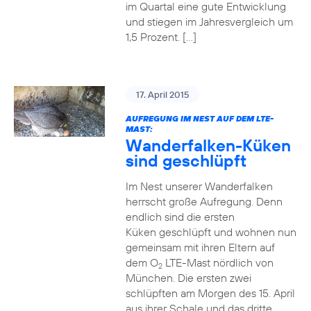
im Quartal eine gute Entwicklung
und stiegen im Jahresvergleich um
1,5 Prozent. […]
17. April 2015
AUFREGUNG IM NEST AUF DEM LTE-
MAST:
Wanderfalken-Küken
sind geschlüpft
Im Nest unserer Wanderfalken
herrscht große Aufregung. Denn
endlich sind die ersten
Küken geschlüpft und wohnen nun
gemeinsam mit ihren Eltern auf
dem O
LTE-Mast nördlich von
2
München. Die ersten zwei
schlüpften am Morgen des 15. April
aus ihrer Schale und das dritte