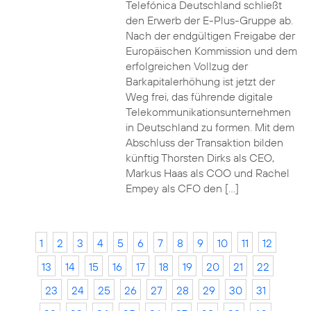
Telefónica Deutschland schließt
den Erwerb der E-Plus-Gruppe ab.
Nach der endgültigen Freigabe der
Europäischen Kommission und dem
erfolgreichen Vollzug der
Barkapitalerhöhung ist jetzt der
Weg frei, das führende digitale
Telekommunikationsunternehmen
in Deutschland zu formen. Mit dem
Abschluss der Transaktion bilden
künftig Thorsten Dirks als CEO,
Markus Haas als COO und Rachel
Empey als CFO den […]
1
2
3
4
5
6
7
8
9
10
11
12
13
14
15
16
17
18
19
20
21
22
23
24
25
26
27
28
29
30
31