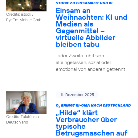
STUDIE ZU EINSAMKEIT UND KI
Einsam an
Credits: istock /
Weihnachten: KI und
EyeEm Mobile GmbH
Medien als
Gegenmittel –
virtuelle Abbilder
bleiben tabu
Jeder Zweite fühlt sich
alleingelassen, sozial oder
emotional von anderen getrennt
11. Dezember 2025
O
BRINGT KI-OMA NACH DEUTSCHLAND
2
„Hilde“ klärt
Credits: Telefónica
Verbraucher über
Deutschland
typische
Betrugsmaschen auf