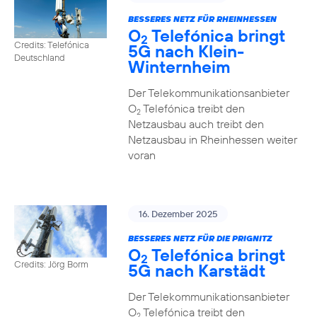
BESSERES NETZ FÜR RHEINHESSEN
O
Telefónica bringt
2
Credits: Telefónica
5G nach Klein-
Deutschland
Winternheim
Der Telekommunikationsanbieter
O
Telefónica treibt den
2
Netzausbau auch treibt den
Netzausbau in Rheinhessen weiter
voran
16. Dezember 2025
BESSERES NETZ FÜR DIE PRIGNITZ
O
Telefónica bringt
2
Credits: Jörg Borm
5G nach Karstädt
Der Telekommunikationsanbieter
O
Telefónica treibt den
2