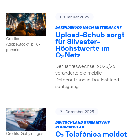
03. Januar 2026
DATENREKORD NACH MITTERNACHT
Upload-Schub sorgt
Credits:
für Silvester-
AdobeStock/Pp, KI-
Höchstwerte im
generiert
O
Netz
2
Der Jahreswechsel 2025/26
veränderte die mobile
Datennutzung in Deutschland
schlagartig
21. Dezember 2025
DEUTSCHLAND STREAMT AUF
REKORDNIVEAU
O
Telefónica meldet
Credits: Gettyimages
2