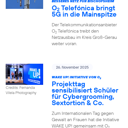
BESSERES NETZ FÜR BISCHOFSHEIM
O
Telefónica bringt
2
5G in die Mainspitze
Der Telekommunikationsanbieter
O
Telefónica treibt den
2
Netzausbau im Kreis Groß-Gerau
weiter voran.
26. November 2025
WAKE UP! INITIATIVE VON O
2
Projekttag
Credits: Fernanda
sensibilisiert Schüler
Vilela Photography
für Cybergrooming,
Sextortion & Co.
Zum Internationalen Tag gegen
Gewalt an Frauen hat die Initiative
WAKE UP! gemeinsam mit O
2