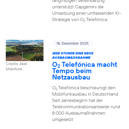
langfristigen Vereinbarung
unterstützt Capgemini die
Umsetzung einer umfassenden KI-
Strategie von O
Telefónica
2
18. Dezember 2025
JEDE STUNDE EINE NEUE
AUSBAUMASSNAHME
O
Telefónica macht
Credits: Abel
2
Tempo beim
Mobilfunk
Netzausbau
O
Telefónica beschleunigt den
2
Mobilfunkausbau in Deutschland.
Seit Jahresbeginn hat der
Telekommunikationsanbieter rund
8.000 Ausbaumaßnahmen
umgesetzt