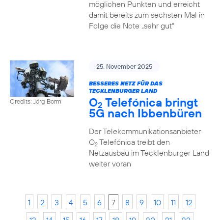
möglichen Punkten und erreicht
damit bereits zum sechsten Mal in
Folge die Note „sehr gut“
25. November 2025
BESSERES NETZ FÜR DAS
TECKLENBURGER LAND
O
Telefónica bringt
Credits: Jörg Borm
2
5G nach Ibbenbüren
Der Telekommunikationsanbieter
O
Telefónica treibt den
2
Netzausbau im Tecklenburger Land
weiter voran
1
2
3
4
5
6
7
8
9
10
11
12