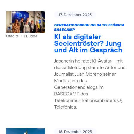
17. Dezember 2025
GENERATIONENDIALOG IM TELEFÓNICA
BASECAMP
KI als digitaler
Credits: Till Budde
Seelentröster? Jung
und Alt im Gespräch
Japanerin heiratet KI-Avatar – mit
dieser Meldung startete Autor und
Journalist Juan Moreno seiner
Moderation des
Generationendialogs im
BASECAMP des
Telekommunikationsanbieters O
2
Telefónica.
16. Dezember 2025