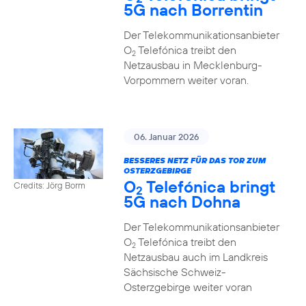
5G nach Borrentin
Der Telekommunikationsanbieter
O
Telefónica treibt den
2
Netzausbau in Mecklenburg-
Vorpommern weiter voran.
06. Januar 2026
BESSERES NETZ FÜR DAS TOR ZUM
OSTERZGEBIRGE
O
Telefónica bringt
Credits: Jörg Borm
2
5G nach Dohna
Der Telekommunikationsanbieter
O
Telefónica treibt den
2
Netzausbau auch im Landkreis
Sächsische Schweiz-
Osterzgebirge weiter voran