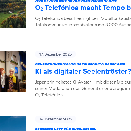
JEDE STUNDE EINE NEUE AUSBAUMASSNAHME
O
Telefónica macht Tempo 
2
O
Telefónica beschleunigt den Mobilfunkausba
2
Telekommunikationsanbieter rund 8.000 Aus
17. Dezember 2025
GENERATIONENDIALOG IM TELEFÓNICA BASECAMP
KI als digitaler Seelentröste
Japanerin heiratet KI-Avatar – mit dieser Meld
seiner Moderation des Generationendialogs 
O
Telefónica.
2
16. Dezember 2025
BESSERES NETZ FÜR RHEINHESSEN