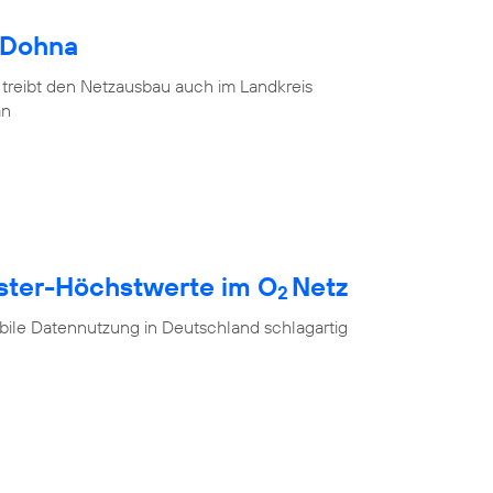
 Dohna
 treibt den Netzausbau auch im Landkreis
an
ester-Höchstwerte im O
Netz
2
ile Datennutzung in Deutschland schlagartig