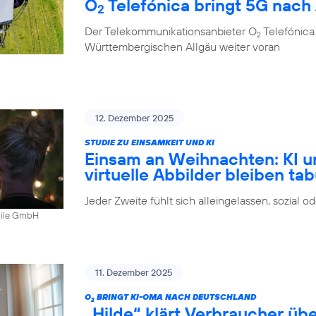
O
Telefónica bringt 5G nach
2
Der Telekommunikationsanbieter O
Telefónica
2
Württembergischen Allgäu weiter voran
12. Dezember 2025
STUDIE ZU EINSAMKEIT UND KI
Einsam an Weihnachten: KI u
virtuelle Abbilder bleiben ta
Jeder Zweite fühlt sich alleingelassen, sozial 
bile GmbH
11. Dezember 2025
O
BRINGT KI-OMA NACH DEUTSCHLAND
2
„Hilde“ klärt Verbraucher ü