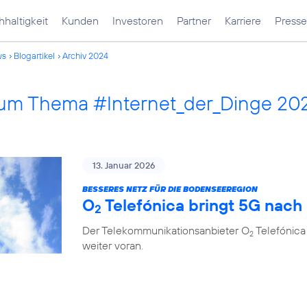
haltigkeit
Kunden
Investoren
Partner
Karriere
Presse
ws
Blogartikel
Archiv 2024
 zum Thema #Internet_der_Dinge 20
13. Januar 2026
BESSERES NETZ FÜR DIE BODENSEEREGION
O
Telefónica bringt 5G nach
2
Der Telekommunikationsanbieter O
Telefónica
2
weiter voran.