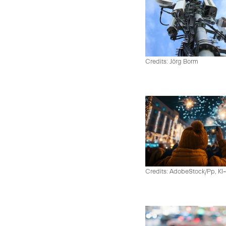
Credits: Jörg Borm
Credits: AdobeStock/Pp, KI-