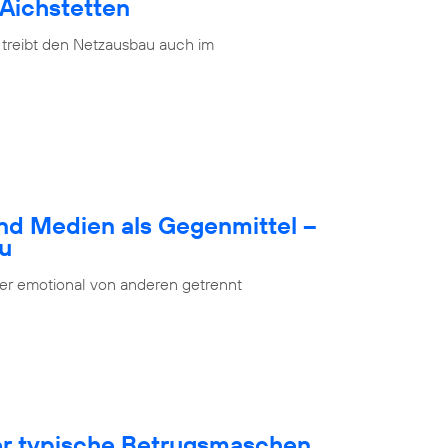
 Aichstetten
 treibt den Netzausbau auch im
nd Medien als Gegenmittel –
bu
oder emotional von anderen getrennt
ber typische Betrugsmaschen