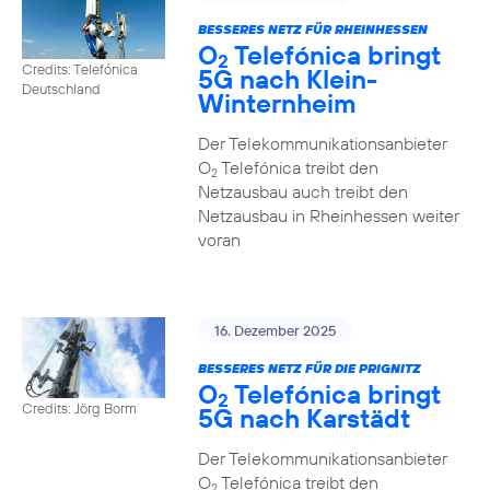
BESSERES NETZ FÜR RHEINHESSEN
O
Telefónica bringt
2
Credits: Telefónica
5G nach Klein-
Deutschland
Winternheim
Der Telekommunikationsanbieter
O
Telefónica treibt den
2
Netzausbau auch treibt den
Netzausbau in Rheinhessen weiter
voran
16. Dezember 2025
BESSERES NETZ FÜR DIE PRIGNITZ
O
Telefónica bringt
2
Credits: Jörg Borm
5G nach Karstädt
Der Telekommunikationsanbieter
O
Telefónica treibt den
2