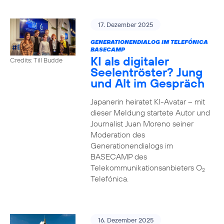
17. Dezember 2025
GENERATIONENDIALOG IM TELEFÓNICA
BASECAMP
KI als digitaler
Credits: Till Budde
Seelentröster? Jung
und Alt im Gespräch
Japanerin heiratet KI-Avatar – mit
dieser Meldung startete Autor und
Journalist Juan Moreno seiner
Moderation des
Generationendialogs im
BASECAMP des
Telekommunikationsanbieters O
2
Telefónica.
16. Dezember 2025