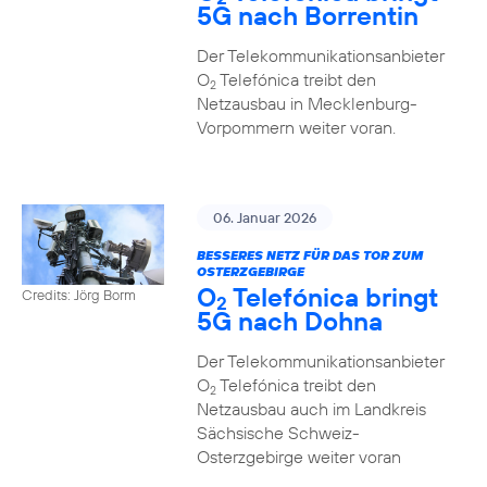
5G nach Borrentin
Der Telekommunikationsanbieter
O
Telefónica treibt den
2
Netzausbau in Mecklenburg-
Vorpommern weiter voran.
06. Januar 2026
BESSERES NETZ FÜR DAS TOR ZUM
OSTERZGEBIRGE
O
Telefónica bringt
Credits: Jörg Borm
2
5G nach Dohna
Der Telekommunikationsanbieter
O
Telefónica treibt den
2
Netzausbau auch im Landkreis
Sächsische Schweiz-
Osterzgebirge weiter voran