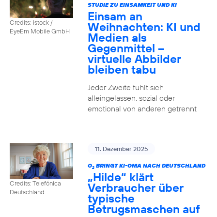
STUDIE ZU EINSAMKEIT UND KI
Einsam an
Credits: istock /
Weihnachten: KI und
EyeEm Mobile GmbH
Medien als
Gegenmittel –
virtuelle Abbilder
bleiben tabu
Jeder Zweite fühlt sich
alleingelassen, sozial oder
emotional von anderen getrennt
11. Dezember 2025
O
BRINGT KI-OMA NACH DEUTSCHLAND
2
„Hilde“ klärt
Credits: Telefónica
Verbraucher über
Deutschland
typische
Betrugsmaschen auf