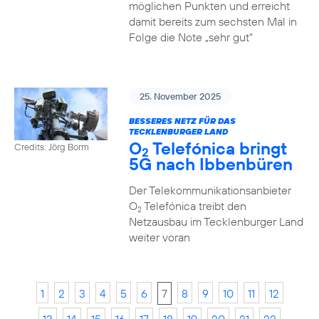
möglichen Punkten und erreicht
damit bereits zum sechsten Mal in
Folge die Note „sehr gut“
25. November 2025
BESSERES NETZ FÜR DAS
TECKLENBURGER LAND
O
Telefónica bringt
Credits: Jörg Borm
2
5G nach Ibbenbüren
Der Telekommunikationsanbieter
O
Telefónica treibt den
2
Netzausbau im Tecklenburger Land
weiter voran
1
2
3
4
5
6
7
8
9
10
11
12