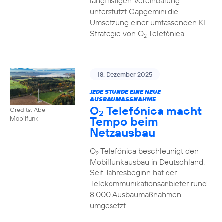
langfristigen Vereinbarung
unterstützt Capgemini die
Umsetzung einer umfassenden KI-
Strategie von O
Telefónica
2
18. Dezember 2025
JEDE STUNDE EINE NEUE
AUSBAUMASSNAHME
O
Telefónica macht
Credits: Abel
2
Tempo beim
Mobilfunk
Netzausbau
O
Telefónica beschleunigt den
2
Mobilfunkausbau in Deutschland.
Seit Jahresbeginn hat der
Telekommunikationsanbieter rund
8.000 Ausbaumaßnahmen
umgesetzt