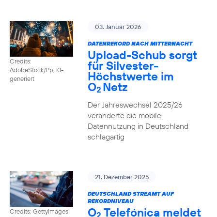
03. Januar 2026
DATENREKORD NACH MITTERNACHT
Upload-Schub sorgt
Credits:
für Silvester-
AdobeStock/Pp, KI-
Höchstwerte im
generiert
O
Netz
2
Der Jahreswechsel 2025/26
veränderte die mobile
Datennutzung in Deutschland
schlagartig
21. Dezember 2025
DEUTSCHLAND STREAMT AUF
REKORDNIVEAU
O
Telefónica meldet
Credits: Gettyimages
2