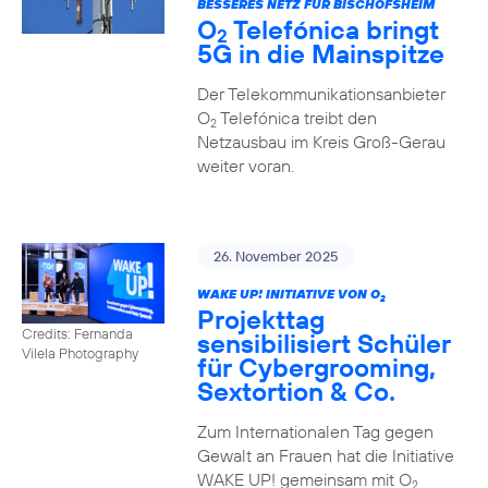
BESSERES NETZ FÜR BISCHOFSHEIM
O
Telefónica bringt
2
5G in die Mainspitze
Der Telekommunikationsanbieter
O
Telefónica treibt den
2
Netzausbau im Kreis Groß-Gerau
weiter voran.
26. November 2025
WAKE UP! INITIATIVE VON O
2
Projekttag
Credits: Fernanda
sensibilisiert Schüler
Vilela Photography
für Cybergrooming,
Sextortion & Co.
Zum Internationalen Tag gegen
Gewalt an Frauen hat die Initiative
WAKE UP! gemeinsam mit O
2