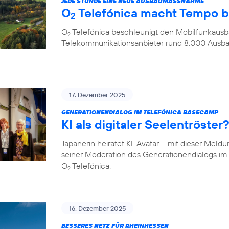
JEDE STUNDE EINE NEUE AUSBAUMASSNAHME
O
Telefónica macht Tempo 
2
O
Telefónica beschleunigt den Mobilfunkausba
2
Telekommunikationsanbieter rund 8.000 Aus
17. Dezember 2025
GENERATIONENDIALOG IM TELEFÓNICA BASECAMP
KI als digitaler Seelentröste
Japanerin heiratet KI-Avatar – mit dieser Meld
seiner Moderation des Generationendialogs 
O
Telefónica.
2
16. Dezember 2025
BESSERES NETZ FÜR RHEINHESSEN