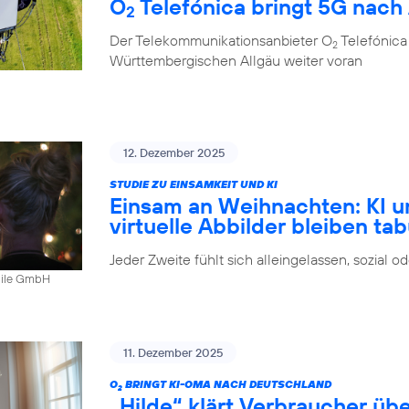
O
Telefónica bringt 5G nach
2
Der Telekommunikationsanbieter O
Telefónica
2
Württembergischen Allgäu weiter voran
12. Dezember 2025
STUDIE ZU EINSAMKEIT UND KI
Einsam an Weihnachten: KI u
virtuelle Abbilder bleiben ta
Jeder Zweite fühlt sich alleingelassen, sozial 
bile GmbH
11. Dezember 2025
O
BRINGT KI-OMA NACH DEUTSCHLAND
2
„Hilde“ klärt Verbraucher ü