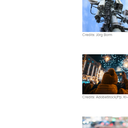
Credits: Jörg Borm
Credits: AdobeStock/Pp, KI-