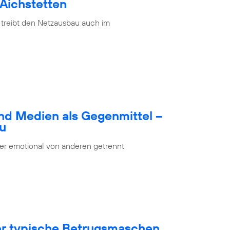
 Aichstetten
 treibt den Netzausbau auch im
nd Medien als Gegenmittel –
bu
oder emotional von anderen getrennt
ber typische Betrugsmaschen