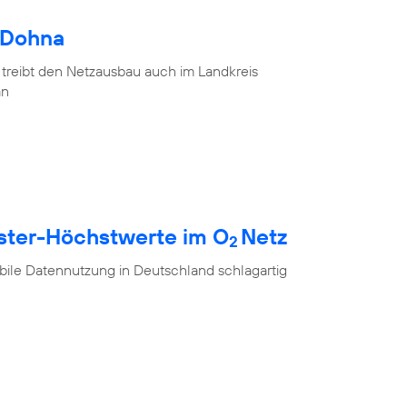
 Dohna
 treibt den Netzausbau auch im Landkreis
an
ester-Höchstwerte im O
Netz
2
ile Datennutzung in Deutschland schlagartig