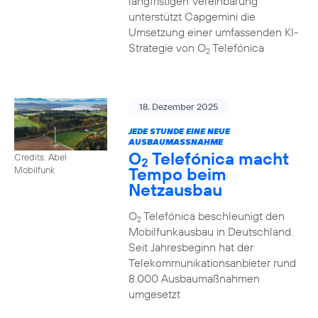
langfristigen Vereinbarung
unterstützt Capgemini die
Umsetzung einer umfassenden KI-
Strategie von O
Telefónica
2
18. Dezember 2025
JEDE STUNDE EINE NEUE
AUSBAUMASSNAHME
O
Telefónica macht
Credits: Abel
2
Tempo beim
Mobilfunk
Netzausbau
O
Telefónica beschleunigt den
2
Mobilfunkausbau in Deutschland.
Seit Jahresbeginn hat der
Telekommunikationsanbieter rund
8.000 Ausbaumaßnahmen
umgesetzt