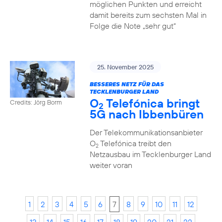
möglichen Punkten und erreicht
damit bereits zum sechsten Mal in
Folge die Note „sehr gut“
25. November 2025
BESSERES NETZ FÜR DAS
TECKLENBURGER LAND
O
Telefónica bringt
Credits: Jörg Borm
2
5G nach Ibbenbüren
Der Telekommunikationsanbieter
O
Telefónica treibt den
2
Netzausbau im Tecklenburger Land
weiter voran
1
2
3
4
5
6
7
8
9
10
11
12