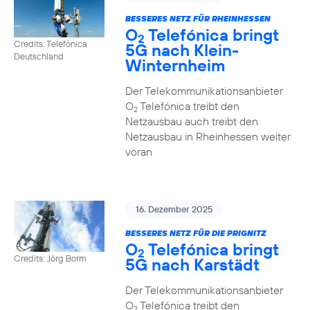
BESSERES NETZ FÜR RHEINHESSEN
O
Telefónica bringt
2
Credits: Telefónica
5G nach Klein-
Deutschland
Winternheim
Der Telekommunikationsanbieter
O
Telefónica treibt den
2
Netzausbau auch treibt den
Netzausbau in Rheinhessen weiter
voran
16. Dezember 2025
BESSERES NETZ FÜR DIE PRIGNITZ
O
Telefónica bringt
2
Credits: Jörg Borm
5G nach Karstädt
Der Telekommunikationsanbieter
O
Telefónica treibt den
2