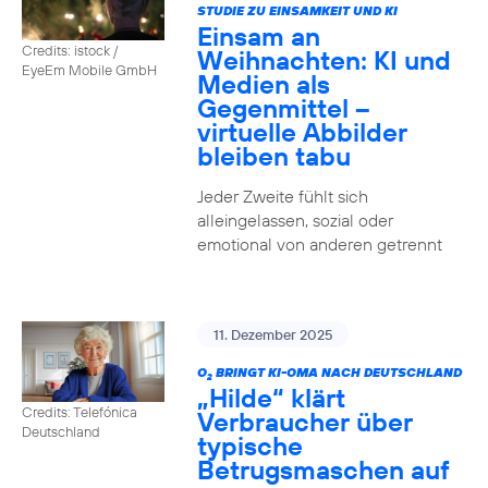
STUDIE ZU EINSAMKEIT UND KI
Einsam an
Credits: istock /
Weihnachten: KI und
EyeEm Mobile GmbH
Medien als
Gegenmittel –
virtuelle Abbilder
bleiben tabu
Jeder Zweite fühlt sich
alleingelassen, sozial oder
emotional von anderen getrennt
11. Dezember 2025
O
BRINGT KI-OMA NACH DEUTSCHLAND
2
„Hilde“ klärt
Credits: Telefónica
Verbraucher über
Deutschland
typische
Betrugsmaschen auf