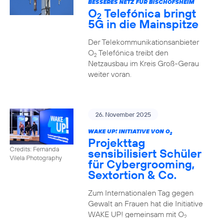
BESSERES NETZ FÜR BISCHOFSHEIM
O
Telefónica bringt
2
5G in die Mainspitze
Der Telekommunikationsanbieter
O
Telefónica treibt den
2
Netzausbau im Kreis Groß-Gerau
weiter voran.
26. November 2025
WAKE UP! INITIATIVE VON O
2
Projekttag
Credits: Fernanda
sensibilisiert Schüler
Vilela Photography
für Cybergrooming,
Sextortion & Co.
Zum Internationalen Tag gegen
Gewalt an Frauen hat die Initiative
WAKE UP! gemeinsam mit O
2