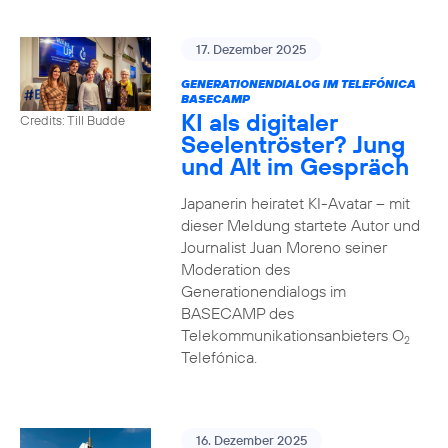
17. Dezember 2025
GENERATIONENDIALOG IM TELEFÓNICA
BASECAMP
KI als digitaler
Credits: Till Budde
Seelentröster? Jung
und Alt im Gespräch
Japanerin heiratet KI-Avatar – mit
dieser Meldung startete Autor und
Journalist Juan Moreno seiner
Moderation des
Generationendialogs im
BASECAMP des
Telekommunikationsanbieters O
2
Telefónica.
16. Dezember 2025