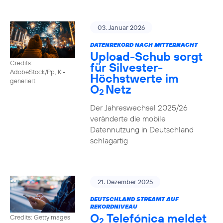
03. Januar 2026
DATENREKORD NACH MITTERNACHT
Upload-Schub sorgt
Credits:
für Silvester-
AdobeStock/Pp, KI-
Höchstwerte im
generiert
O
Netz
2
Der Jahreswechsel 2025/26
veränderte die mobile
Datennutzung in Deutschland
schlagartig
21. Dezember 2025
DEUTSCHLAND STREAMT AUF
REKORDNIVEAU
O
Telefónica meldet
Credits: Gettyimages
2