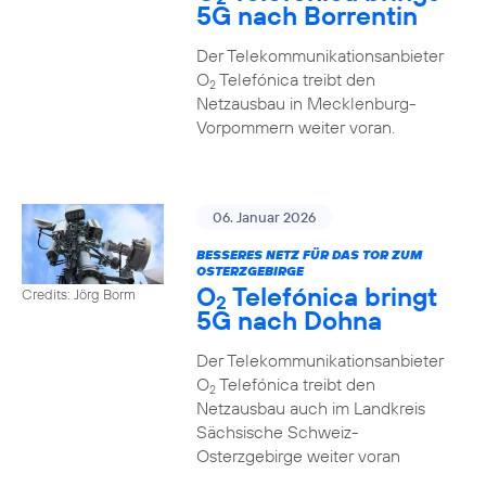
5G nach Borrentin
Der Telekommunikationsanbieter
O
Telefónica treibt den
2
Netzausbau in Mecklenburg-
Vorpommern weiter voran.
06. Januar 2026
BESSERES NETZ FÜR DAS TOR ZUM
OSTERZGEBIRGE
O
Telefónica bringt
Credits: Jörg Borm
2
5G nach Dohna
Der Telekommunikationsanbieter
O
Telefónica treibt den
2
Netzausbau auch im Landkreis
Sächsische Schweiz-
Osterzgebirge weiter voran