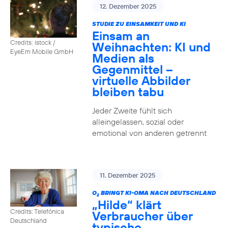
12. Dezember 2025
STUDIE ZU EINSAMKEIT UND KI
Einsam an
Credits: istock /
Weihnachten: KI und
EyeEm Mobile GmbH
Medien als
Gegenmittel –
virtuelle Abbilder
bleiben tabu
Jeder Zweite fühlt sich
alleingelassen, sozial oder
emotional von anderen getrennt
11. Dezember 2025
O
BRINGT KI-OMA NACH DEUTSCHLAND
2
„Hilde“ klärt
Credits: Telefónica
Verbraucher über
Deutschland
typische