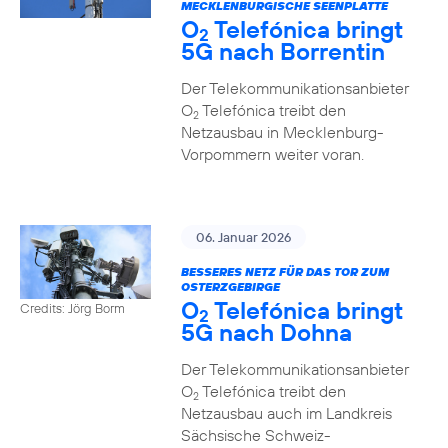
MECKLENBURGISCHE SEENPLATTE
O
Telefónica bringt
2
5G nach Borrentin
Der Telekommunikationsanbieter
O
Telefónica treibt den
2
Netzausbau in Mecklenburg-
Vorpommern weiter voran.
06. Januar 2026
BESSERES NETZ FÜR DAS TOR ZUM
OSTERZGEBIRGE
O
Telefónica bringt
Credits: Jörg Borm
2
5G nach Dohna
Der Telekommunikationsanbieter
O
Telefónica treibt den
2
Netzausbau auch im Landkreis
Sächsische Schweiz-