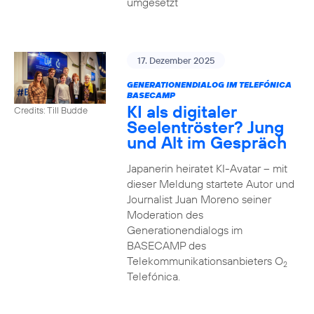
umgesetzt
17. Dezember 2025
GENERATIONENDIALOG IM TELEFÓNICA
BASECAMP
KI als digitaler
Credits: Till Budde
Seelentröster? Jung
und Alt im Gespräch
Japanerin heiratet KI-Avatar – mit
dieser Meldung startete Autor und
Journalist Juan Moreno seiner
Moderation des
Generationendialogs im
BASECAMP des
Telekommunikationsanbieters O
2
Telefónica.