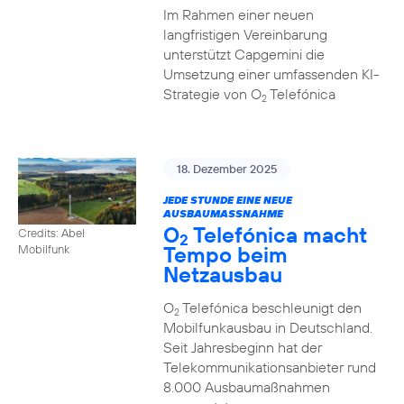
Im Rahmen einer neuen
langfristigen Vereinbarung
unterstützt Capgemini die
Umsetzung einer umfassenden KI-
Strategie von O
Telefónica
2
18. Dezember 2025
JEDE STUNDE EINE NEUE
AUSBAUMASSNAHME
O
Telefónica macht
Credits: Abel
2
Tempo beim
Mobilfunk
Netzausbau
O
Telefónica beschleunigt den
2
Mobilfunkausbau in Deutschland.
Seit Jahresbeginn hat der
Telekommunikationsanbieter rund
8.000 Ausbaumaßnahmen