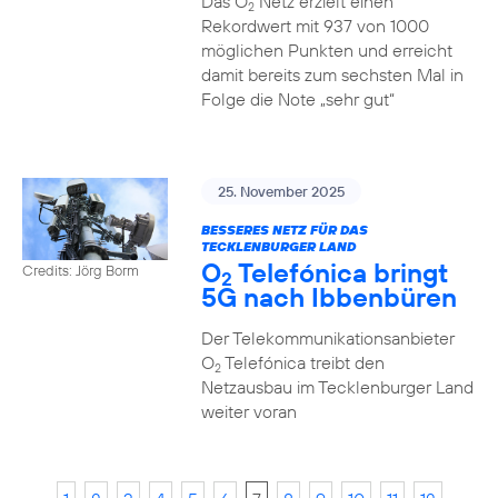
Das O
Netz erzielt einen
2
Rekordwert mit 937 von 1000
möglichen Punkten und erreicht
damit bereits zum sechsten Mal in
Folge die Note „sehr gut“
25. November 2025
BESSERES NETZ FÜR DAS
TECKLENBURGER LAND
O
Telefónica bringt
Credits: Jörg Borm
2
5G nach Ibbenbüren
Der Telekommunikationsanbieter
O
Telefónica treibt den
2
Netzausbau im Tecklenburger Land
weiter voran