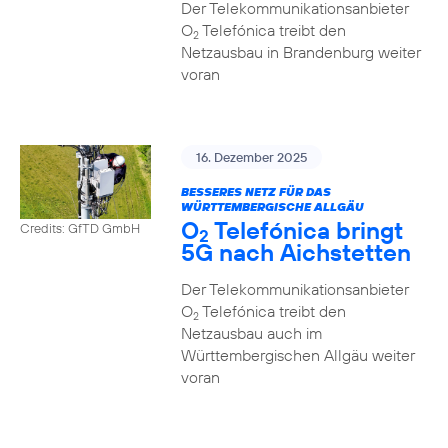
Der Telekommunikationsanbieter
O
Telefónica treibt den
2
Netzausbau in Brandenburg weiter
voran
16. Dezember 2025
BESSERES NETZ FÜR DAS
WÜRTTEMBERGISCHE ALLGÄU
O
Telefónica bringt
Credits: GfTD GmbH
2
5G nach Aichstetten
Der Telekommunikationsanbieter
O
Telefónica treibt den
2
Netzausbau auch im
Württembergischen Allgäu weiter
voran