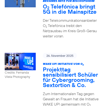
BESSERES NETZ FÜR BISCHOFSHEIM
O
Telefónica bringt
2
5G in die Mainspitze
Der Telekommunikationsanbieter
O
Telefónica treibt den
2
Netzausbau im Kreis Groß-Gerau
weiter voran.
26. November 2025
WAKE UP! INITIATIVE VON O
2
Projekttag
Credits: Fernanda
sensibilisiert Schüler
Vilela Photography
für Cybergrooming,
Sextortion & Co.
Zum Internationalen Tag gegen
Gewalt an Frauen hat die Initiative
WAKE UP! gemeinsam mit O
2