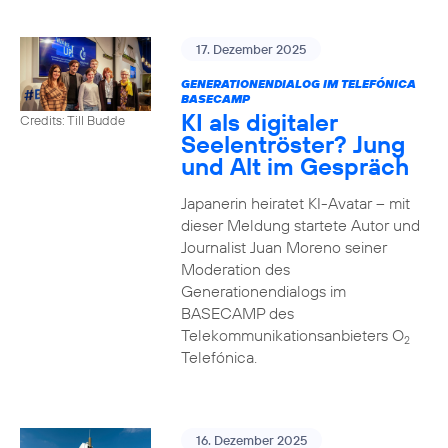
17. Dezember 2025
GENERATIONENDIALOG IM TELEFÓNICA
BASECAMP
KI als digitaler
Credits: Till Budde
Seelentröster? Jung
und Alt im Gespräch
Japanerin heiratet KI-Avatar – mit
dieser Meldung startete Autor und
Journalist Juan Moreno seiner
Moderation des
Generationendialogs im
BASECAMP des
Telekommunikationsanbieters O
2
Telefónica.
16. Dezember 2025