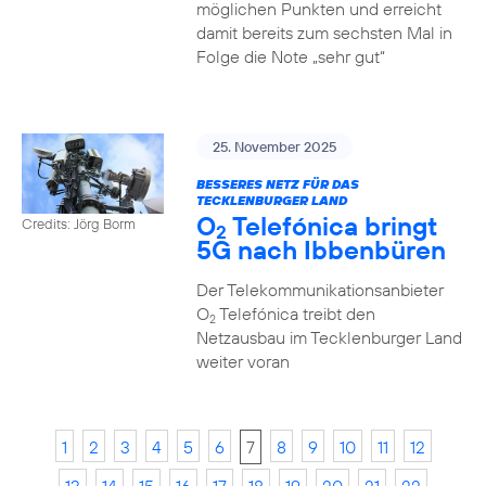
möglichen Punkten und erreicht
damit bereits zum sechsten Mal in
Folge die Note „sehr gut“
25. November 2025
BESSERES NETZ FÜR DAS
TECKLENBURGER LAND
O
Telefónica bringt
Credits: Jörg Borm
2
5G nach Ibbenbüren
Der Telekommunikationsanbieter
O
Telefónica treibt den
2
Netzausbau im Tecklenburger Land
weiter voran
1
2
3
4
5
6
7
8
9
10
11
12