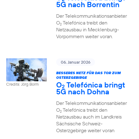
5G nach Borrentin
Der Telekommunikationsanbieter
O
Telefónica treibt den
2
Netzausbau in Mecklenburg-
Vorpommern weiter voran.
06. Januar 2026
BESSERES NETZ FÜR DAS TOR ZUM
OSTERZGEBIRGE
O
Telefónica bringt
Credits: Jörg Borm
2
5G nach Dohna
Der Telekommunikationsanbieter
O
Telefónica treibt den
2
Netzausbau auch im Landkreis
Sächsische Schweiz-
Osterzgebirge weiter voran