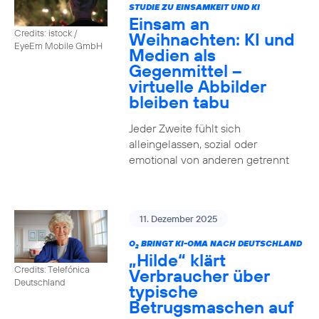
STUDIE ZU EINSAMKEIT UND KI
Einsam an
Credits: istock /
Weihnachten: KI und
EyeEm Mobile GmbH
Medien als
Gegenmittel –
virtuelle Abbilder
bleiben tabu
Jeder Zweite fühlt sich
alleingelassen, sozial oder
emotional von anderen getrennt
11. Dezember 2025
O
BRINGT KI-OMA NACH DEUTSCHLAND
2
„Hilde“ klärt
Credits: Telefónica
Verbraucher über
Deutschland
typische
Betrugsmaschen auf