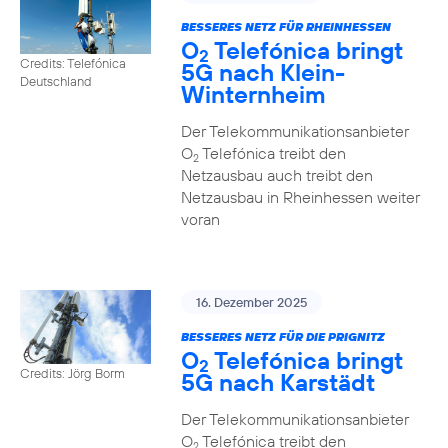
BESSERES NETZ FÜR RHEINHESSEN
O
Telefónica bringt
2
Credits: Telefónica
5G nach Klein-
Deutschland
Winternheim
Der Telekommunikationsanbieter
O
Telefónica treibt den
2
Netzausbau auch treibt den
Netzausbau in Rheinhessen weiter
voran
16. Dezember 2025
BESSERES NETZ FÜR DIE PRIGNITZ
O
Telefónica bringt
2
Credits: Jörg Borm
5G nach Karstädt
Der Telekommunikationsanbieter
O
Telefónica treibt den
2