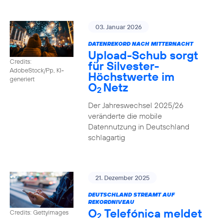
03. Januar 2026
DATENREKORD NACH MITTERNACHT
Upload-Schub sorgt
Credits:
für Silvester-
AdobeStock/Pp, KI-
Höchstwerte im
generiert
O
Netz
2
Der Jahreswechsel 2025/26
veränderte die mobile
Datennutzung in Deutschland
schlagartig
21. Dezember 2025
DEUTSCHLAND STREAMT AUF
REKORDNIVEAU
O
Telefónica meldet
Credits: Gettyimages
2