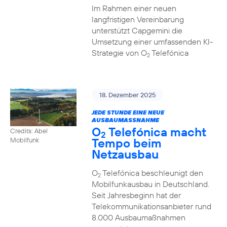
Im Rahmen einer neuen
langfristigen Vereinbarung
unterstützt Capgemini die
Umsetzung einer umfassenden KI-
Strategie von O
Telefónica
2
18. Dezember 2025
JEDE STUNDE EINE NEUE
AUSBAUMASSNAHME
O
Telefónica macht
Credits: Abel
2
Tempo beim
Mobilfunk
Netzausbau
O
Telefónica beschleunigt den
2
Mobilfunkausbau in Deutschland.
Seit Jahresbeginn hat der
Telekommunikationsanbieter rund
8.000 Ausbaumaßnahmen