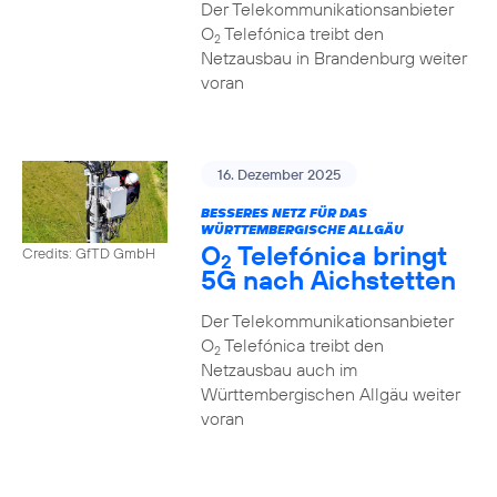
Der Telekommunikationsanbieter
O
Telefónica treibt den
2
Netzausbau in Brandenburg weiter
voran
16. Dezember 2025
BESSERES NETZ FÜR DAS
WÜRTTEMBERGISCHE ALLGÄU
O
Telefónica bringt
Credits: GfTD GmbH
2
5G nach Aichstetten
Der Telekommunikationsanbieter
O
Telefónica treibt den
2
Netzausbau auch im
Württembergischen Allgäu weiter
voran