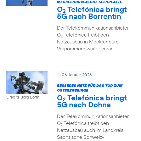
MECKLENBURGISCHE SEENPLATTE
O
Telefónica bringt
2
5G nach Borrentin
Der Telekommunikationsanbieter
O
Telefónica treibt den
2
Netzausbau in Mecklenburg-
Vorpommern weiter voran.
06. Januar 2026
BESSERES NETZ FÜR DAS TOR ZUM
OSTERZGEBIRGE
O
Telefónica bringt
Credits: Jörg Borm
2
5G nach Dohna
Der Telekommunikationsanbieter
O
Telefónica treibt den
2
Netzausbau auch im Landkreis
Sächsische Schweiz-