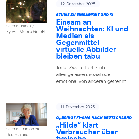
12. Dezember 2025
STUDIE ZU EINSAMKEIT UND KI
Einsam an
Credits: istock /
Weihnachten: KI und
EyeEm Mobile GmbH
Medien als
Gegenmittel –
virtuelle Abbilder
bleiben tabu
Jeder Zweite fühlt sich
alleingelassen, sozial oder
emotional von anderen getrennt
11. Dezember 2025
O
BRINGT KI-OMA NACH DEUTSCHLAND
2
„Hilde“ klärt
Credits: Telefónica
Verbraucher über
Deutschland
typische