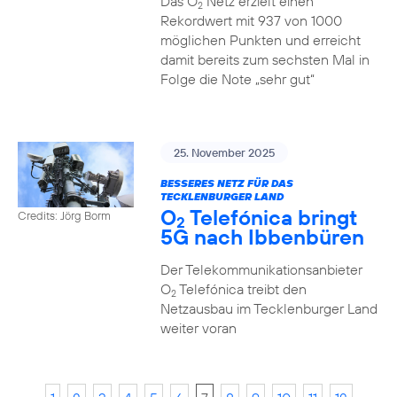
Das O
Netz erzielt einen
2
Rekordwert mit 937 von 1000
möglichen Punkten und erreicht
damit bereits zum sechsten Mal in
Folge die Note „sehr gut“
25. November 2025
BESSERES NETZ FÜR DAS
TECKLENBURGER LAND
O
Telefónica bringt
Credits: Jörg Borm
2
5G nach Ibbenbüren
Der Telekommunikationsanbieter
O
Telefónica treibt den
2
Netzausbau im Tecklenburger Land
weiter voran