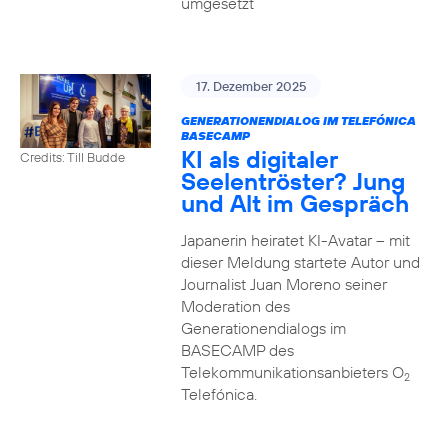
umgesetzt
17. Dezember 2025
GENERATIONENDIALOG IM TELEFÓNICA
BASECAMP
KI als digitaler
Credits: Till Budde
Seelentröster? Jung
und Alt im Gespräch
Japanerin heiratet KI-Avatar – mit
dieser Meldung startete Autor und
Journalist Juan Moreno seiner
Moderation des
Generationendialogs im
BASECAMP des
Telekommunikationsanbieters O
2
Telefónica.