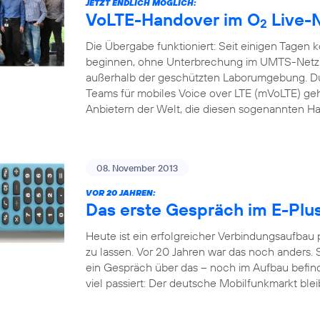
JETZT ENDLICH MÖGLICH:
VoLTE-Handover im O
Live-
2
Die Übergabe funktioniert: Seit einigen Tagen 
beginnen, ohne Unterbrechung im UMTS-Netz f
außerhalb der geschützten Laborumgebung. Du
Teams für mobiles Voice over LTE (mVoLTE) geh
Anbietern der Welt, die diesen sogenannten H
08. November 2013
VOR 20 JAHREN:
Das erste Gespräch im E-Plu
Heute ist ein erfolgreicher Verbindungsaufbau
zu lassen. Vor 20 Jahren war das noch anders. S
ein Gespräch über das – noch im Aufbau befindl
viel passiert: Der deutsche Mobilfunkmarkt bleib