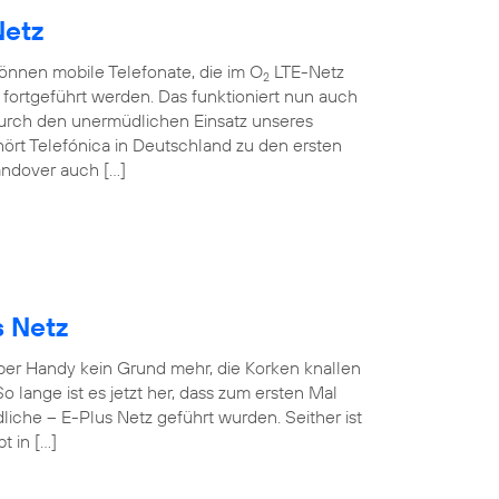
Netz
können mobile Telefonate, die im O
LTE-Netz
2
ortgeführt werden. Das funktioniert nun auch
rch den unermüdlichen Einsatz unseres
ört Telefónica in Deutschland zu den ersten
andover auch […]
s Netz
 per Handy kein Grund mehr, die Korken knallen
o lange ist es jetzt her, dass zum ersten Mal
iche – E-Plus Netz geführt wurden. Seither ist
t in […]