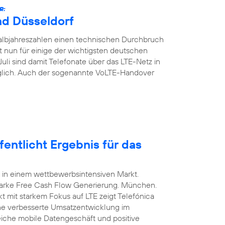
R:
nd Düsseldorf
Halbjahreszahlen einen technischen Durchbruch
t nun für einige der wichtigsten deutschen
Juli sind damit Telefonate über das LTE-Netz in
glich. Auch der sogenannte VoLTE-Handover
entlicht Ergebnis für das
 in einem wettbewerbsintensiven Markt.
arke Free Cash Flow Generierung. München.
t mit starkem Fokus auf LTE zeigt Telefónica
ine verbesserte Umsatzentwicklung im
eiche mobile Datengeschäft und positive