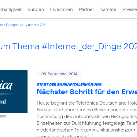
haltigkeit
Kunden
Investoren
Partner
Karriere
Presse
ws
Blogartikel
Archiv 2021
 zum Thema #Internet_der_Dinge 20
09. September 2014
START DER BARKAPITALERHÖHUNG:
Nächster Schritt für den Erw
Heute beginnt die Telefónica Deutschland Hol
Barkapitalerhöhung für die Barkomponente des 
Zustimmung des Aufsichtsrats den Bezugspreis
land
Einzelheiten zur Durchführung festgelegt. Tel
niederländischen Telekommunikationskonzern 
gegen die Übertragung […]