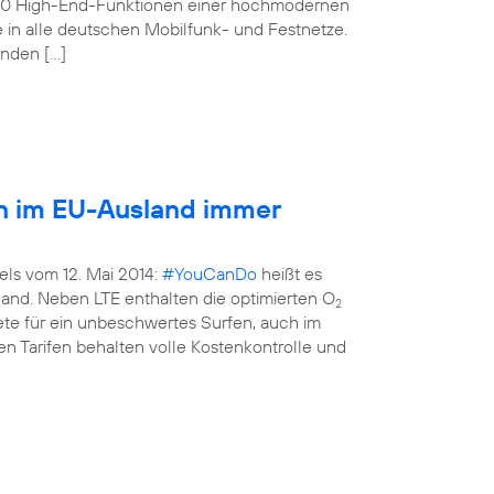
160 High-End-Funktionen einer hochmodernen
e in alle deutschen Mobilfunk- und Festnetze.
enden […]
en im EU-Ausland immer
els vom 12. Mai 2014:
#YouCanDo
heißt es
land. Neben LTE enthalten die optimierten O
2
kete für ein unbeschwertes Surfen, auch im
n Tarifen behalten volle Kostenkontrolle und