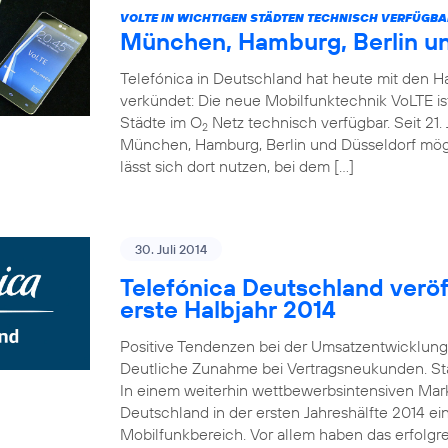
VOLTE IN WICHTIGEN STÄDTEN TECHNISCH VERFÜGBA
München, Hamburg, Berlin u
Telefónica in Deutschland hat heute mit den 
verkündet: Die neue Mobilfunktechnik VoLTE is
Städte im O
Netz technisch verfügbar. Seit 21. 
2
München, Hamburg, Berlin und Düsseldorf mö
lässt sich dort nutzen, bei dem […]
30. Juli 2014
Telefónica Deutschland veröff
erste Halbjahr 2014
Positive Tendenzen bei der Umsatzentwicklung
Deutliche Zunahme bei Vertragsneukunden. St
In einem weiterhin wettbewerbsintensiven Mark
Deutschland in der ersten Jahreshälfte 2014 e
Mobilfunkbereich. Vor allem haben das erfolgr