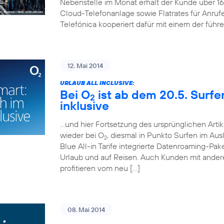
Nebenstelle im Monat erhält der Kunde über 
Cloud-Telefonanlage sowie Flatrates für Anruf
Telefónica kooperiert dafür mit einem der führ
12. Mai 2014
URLAUB ALL INCLUSIVE:
Bei O
ist ab dem 20.5. Surf
2
inklusive
…und hier Fortsetzung des ursprünglichen Artik
wieder bei O
, diesmal in Punkto Surfen im Aus
2
Blue All-in Tarife integrierte Datenroaming-Pa
Urlaub und auf Reisen. Auch Kunden mit andere
profitieren vom neu […]
08. Mai 2014