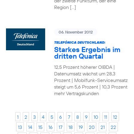
der zweite Funkturm, der eine
Region […]
06. November 2012
TELEFÓNICA DEUTSCHLAND:
Starkes Ergebnis im
dritten Quartal
12,5 Prozent höherer OIBDA |
Datenumsatz wächst um 28,3
Prozent | Mobilfunk-Serviceumsatz
steigt um 5,6 Prozent | 10,3 Prozent
mehr Vertragskunden
1
2
3
4
5
6
7
8
9
10
11
12
13
14
15
16
17
18
19
20
21
22