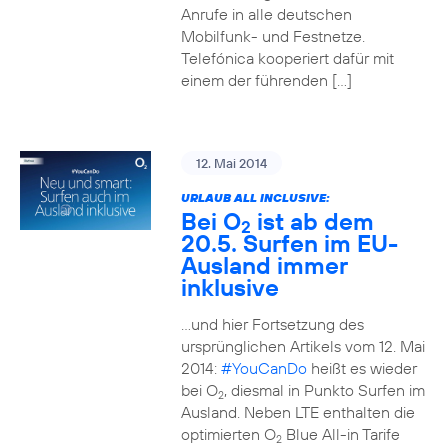
Anrufe in alle deutschen
Mobilfunk- und Festnetze.
Telefónica kooperiert dafür mit
einem der führenden […]
12. Mai 2014
URLAUB ALL INCLUSIVE:
Bei O
ist ab dem
2
20.5. Surfen im EU-
Ausland immer
inklusive
…und hier Fortsetzung des
ursprünglichen Artikels vom 12. Mai
2014:
#YouCanDo
heißt es wieder
bei O
, diesmal in Punkto Surfen im
2
Ausland. Neben LTE enthalten die
optimierten O
Blue All-in Tarife
2