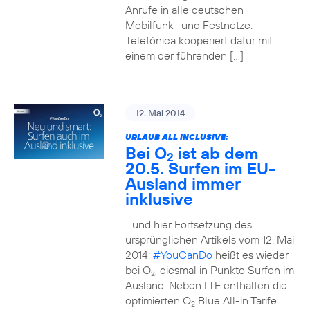
Anrufe in alle deutschen
Mobilfunk- und Festnetze.
Telefónica kooperiert dafür mit
einem der führenden […]
12. Mai 2014
URLAUB ALL INCLUSIVE:
Bei O
ist ab dem
2
20.5. Surfen im EU-
Ausland immer
inklusive
…und hier Fortsetzung des
ursprünglichen Artikels vom 12. Mai
2014:
#YouCanDo
heißt es wieder
bei O
, diesmal in Punkto Surfen im
2
Ausland. Neben LTE enthalten die
optimierten O
Blue All-in Tarife
2