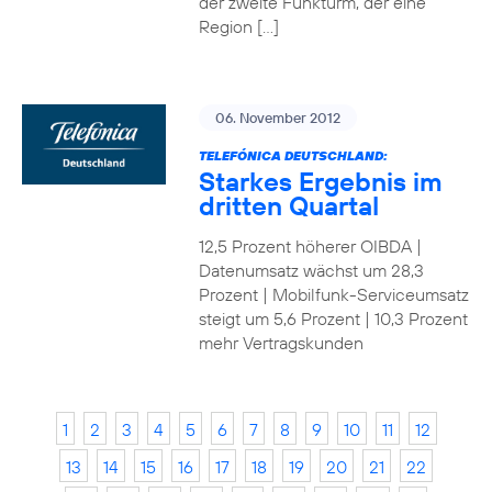
der zweite Funkturm, der eine
Region […]
06. November 2012
TELEFÓNICA DEUTSCHLAND:
Starkes Ergebnis im
dritten Quartal
12,5 Prozent höherer OIBDA |
Datenumsatz wächst um 28,3
Prozent | Mobilfunk-Serviceumsatz
steigt um 5,6 Prozent | 10,3 Prozent
mehr Vertragskunden
1
2
3
4
5
6
7
8
9
10
11
12
13
14
15
16
17
18
19
20
21
22