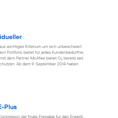
idueller
raus wichtiges Kriterium um sich unbeschwert
ect Portfolio bietet für jedes Kundenbedürfnis
mit dem Partner McAfee bietet O
bereits seit
2
 schützen. Ab dem 9. September 2014 haben
E-Plus
ommission die finale Freigabe für den Erwerb