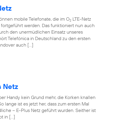
Netz
können mobile Telefonate, die im O
LTE-Netz
2
ortgeführt werden. Das funktioniert nun auch
rch den unermüdlichen Einsatz unseres
ört Telefónica in Deutschland zu den ersten
andover auch […]
s Netz
 per Handy kein Grund mehr, die Korken knallen
o lange ist es jetzt her, dass zum ersten Mal
iche – E-Plus Netz geführt wurden. Seither ist
t in […]