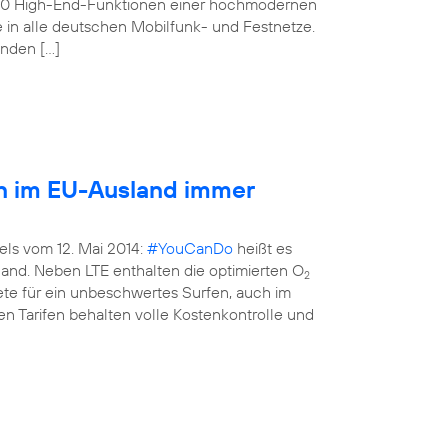
160 High-End-Funktionen einer hochmodernen
e in alle deutschen Mobilfunk- und Festnetze.
enden […]
en im EU-Ausland immer
els vom 12. Mai 2014:
#YouCanDo
heißt es
land. Neben LTE enthalten die optimierten O
2
kete für ein unbeschwertes Surfen, auch im
n Tarifen behalten volle Kostenkontrolle und