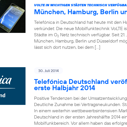
VOLTE IN WICHTIGEN STÄDTEN TECHNISCH VERFÜGBA
München, Hamburg, Berlin u
Telefónica in Deutschland hat heute mit den 
verkündet: Die neue Mobilfunktechnik VoLTE is
Städte im O
Netz technisch verfügbar. Seit 21. 
2
München, Hamburg, Berlin und Düsseldorf mö
lässt sich dort nutzen, bei dem […]
30. Juli 2014
Telefónica Deutschland veröff
erste Halbjahr 2014
Positive Tendenzen bei der Umsatzentwicklung
Deutliche Zunahme bei Vertragsneukunden. St
In einem weiterhin wettbewerbsintensiven Mark
Deutschland in der ersten Jahreshälfte 2014 e
Mobilfunkbereich. Vor allem haben das erfolgr