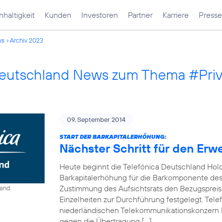
haltigkeit
Kunden
Investoren
Partner
Karriere
Presse
ws
Archiv 2023
Deutschland News zum Thema #Pri
09. September 2014
START DER BARKAPITALERHÖHUNG:
Nächster Schritt für den Erw
Heute beginnt die Telefónica Deutschland Hol
Barkapitalerhöhung für die Barkomponente des 
Zustimmung des Aufsichtsrats den Bezugspreis
land
Einzelheiten zur Durchführung festgelegt. Tel
niederländischen Telekommunikationskonzern 
gegen die Übertragung […]