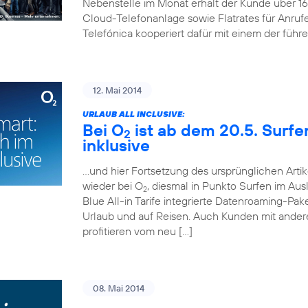
Nebenstelle im Monat erhält der Kunde über 
Cloud-Telefonanlage sowie Flatrates für Anruf
Telefónica kooperiert dafür mit einem der führ
12. Mai 2014
URLAUB ALL INCLUSIVE:
Bei O
ist ab dem 20.5. Surf
2
inklusive
…und hier Fortsetzung des ursprünglichen Artik
wieder bei O
, diesmal in Punkto Surfen im Aus
2
Blue All-in Tarife integrierte Datenroaming-Pa
Urlaub und auf Reisen. Auch Kunden mit andere
profitieren vom neu […]
08. Mai 2014