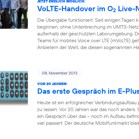
JETZT ENDLICH MÖGLICH:
VoLTE-Handover im O
Live-
2
Die Übergabe funktioniert: Seit einigen Tagen 
beginnen, ohne Unterbrechung im UMTS-Netz f
außerhalb der geschützten Laborumgebung. Du
Teams für mobiles Voice over LTE (mVoLTE) geh
Anbietern der Welt, die diesen sogenannten H
08. November 2013
VOR 20 JAHREN:
Das erste Gespräch im E-Plu
Heute ist ein erfolgreicher Verbindungsaufbau
zu lassen. Vor 20 Jahren war das noch anders. S
ein Gespräch über das – noch im Aufbau befindl
viel passiert: Der deutsche Mobilfunkmarkt bleib