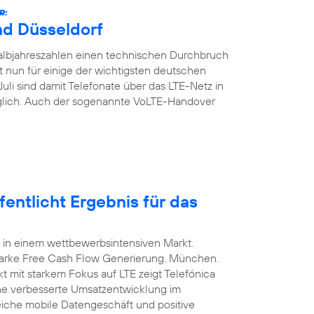
R:
nd Düsseldorf
Halbjahreszahlen einen technischen Durchbruch
t nun für einige der wichtigsten deutschen
Juli sind damit Telefonate über das LTE-Netz in
glich. Auch der sogenannte VoLTE-Handover
entlicht Ergebnis für das
 in einem wettbewerbsintensiven Markt.
arke Free Cash Flow Generierung. München.
t mit starkem Fokus auf LTE zeigt Telefónica
ine verbesserte Umsatzentwicklung im
eiche mobile Datengeschäft und positive