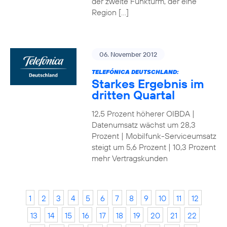
der zweite Funkturm, der eine
Region […]
06. November 2012
TELEFÓNICA DEUTSCHLAND:
Starkes Ergebnis im
dritten Quartal
12,5 Prozent höherer OIBDA |
Datenumsatz wächst um 28,3
Prozent | Mobilfunk-Serviceumsatz
steigt um 5,6 Prozent | 10,3 Prozent
mehr Vertragskunden
1
2
3
4
5
6
7
8
9
10
11
12
13
14
15
16
17
18
19
20
21
22