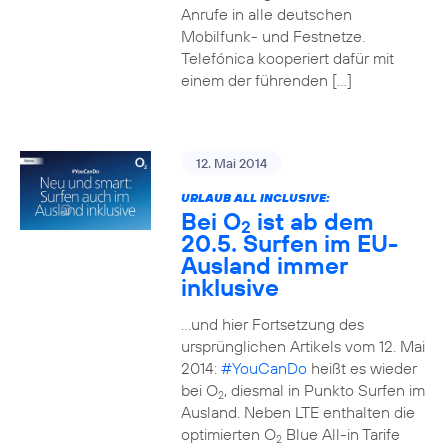
Anrufe in alle deutschen
Mobilfunk- und Festnetze.
Telefónica kooperiert dafür mit
einem der führenden […]
12. Mai 2014
URLAUB ALL INCLUSIVE:
Bei O
ist ab dem
2
20.5. Surfen im EU-
Ausland immer
inklusive
…und hier Fortsetzung des
ursprünglichen Artikels vom 12. Mai
2014:
#YouCanDo
heißt es wieder
bei O
, diesmal in Punkto Surfen im
2
Ausland. Neben LTE enthalten die
optimierten O
Blue All-in Tarife
2