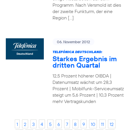
Programm. Nach Versmold ist dies
der zweite Funkturm, der eine
Region […]
06. November 2012
TELEFÓNICA DEUTSCHLAND:
Starkes Ergebnis im
dritten Quartal
12,5 Prozent höherer OIBDA |
Datenumsatz wächst um 28,3
Prozent | Mobilfunk-Serviceumsatz
steigt um 5,6 Prozent | 10,3 Prozent
mehr Vertragskunden
1
2
3
4
5
6
7
8
9
10
11
12