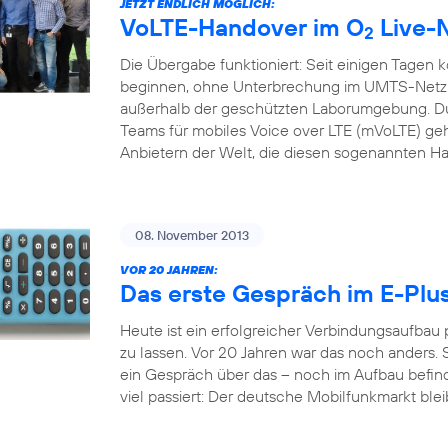
JETZT ENDLICH MÖGLICH:
VoLTE-Handover im O
Live-
2
Die Übergabe funktioniert: Seit einigen Tagen 
beginnen, ohne Unterbrechung im UMTS-Netz f
außerhalb der geschützten Laborumgebung. Du
Teams für mobiles Voice over LTE (mVoLTE) geh
Anbietern der Welt, die diesen sogenannten H
08. November 2013
VOR 20 JAHREN:
Das erste Gespräch im E-Plu
Heute ist ein erfolgreicher Verbindungsaufbau
zu lassen. Vor 20 Jahren war das noch anders. S
ein Gespräch über das – noch im Aufbau befindl
viel passiert: Der deutsche Mobilfunkmarkt bleib