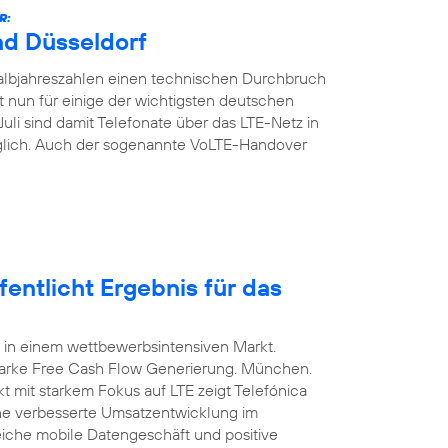
R:
nd Düsseldorf
Halbjahreszahlen einen technischen Durchbruch
t nun für einige der wichtigsten deutschen
Juli sind damit Telefonate über das LTE-Netz in
glich. Auch der sogenannte VoLTE-Handover
entlicht Ergebnis für das
 in einem wettbewerbsintensiven Markt.
arke Free Cash Flow Generierung. München.
t mit starkem Fokus auf LTE zeigt Telefónica
ine verbesserte Umsatzentwicklung im
eiche mobile Datengeschäft und positive