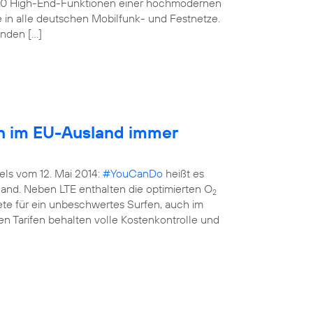
160 High-End-Funktionen einer hochmodernen
e in alle deutschen Mobilfunk- und Festnetze.
enden […]
en im EU-Ausland immer
els vom 12. Mai 2014:
#YouCanDo
heißt es
land. Neben LTE enthalten die optimierten O
2
kete für ein unbeschwertes Surfen, auch im
n Tarifen behalten volle Kostenkontrolle und