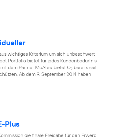
idueller
raus wichtiges Kriterium um sich unbeschwert
ect Portfolio bietet für jedes Kundenbedürfnis
mit dem Partner McAfee bietet O
bereits seit
2
 schützen. Ab dem 9. September 2014 haben
E-Plus
ommission die finale Freigabe für den Erwerb