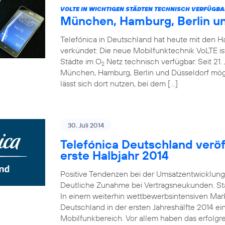
VOLTE IN WICHTIGEN STÄDTEN TECHNISCH VERFÜGBA
München, Hamburg, Berlin u
Telefónica in Deutschland hat heute mit den 
verkündet: Die neue Mobilfunktechnik VoLTE is
Städte im O
Netz technisch verfügbar. Seit 21. 
2
München, Hamburg, Berlin und Düsseldorf mö
lässt sich dort nutzen, bei dem […]
30. Juli 2014
Telefónica Deutschland veröff
erste Halbjahr 2014
Positive Tendenzen bei der Umsatzentwicklung
Deutliche Zunahme bei Vertragsneukunden. St
In einem weiterhin wettbewerbsintensiven Mark
Deutschland in der ersten Jahreshälfte 2014 e
Mobilfunkbereich. Vor allem haben das erfolgr