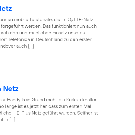
Netz
können mobile Telefonate, die im O
LTE-Netz
2
ortgeführt werden. Das funktioniert nun auch
rch den unermüdlichen Einsatz unseres
ört Telefónica in Deutschland zu den ersten
andover auch […]
s Netz
 per Handy kein Grund mehr, die Korken knallen
o lange ist es jetzt her, dass zum ersten Mal
iche – E-Plus Netz geführt wurden. Seither ist
t in […]