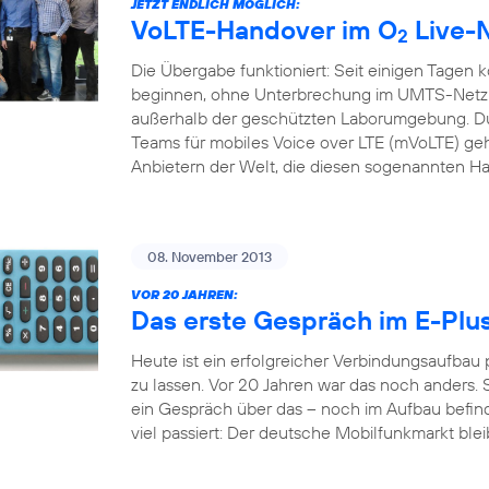
JETZT ENDLICH MÖGLICH:
VoLTE-Handover im O
Live-
2
Die Übergabe funktioniert: Seit einigen Tagen 
beginnen, ohne Unterbrechung im UMTS-Netz f
außerhalb der geschützten Laborumgebung. Du
Teams für mobiles Voice over LTE (mVoLTE) geh
Anbietern der Welt, die diesen sogenannten H
08. November 2013
VOR 20 JAHREN:
Das erste Gespräch im E-Plu
Heute ist ein erfolgreicher Verbindungsaufbau
zu lassen. Vor 20 Jahren war das noch anders. S
ein Gespräch über das – noch im Aufbau befindl
viel passiert: Der deutsche Mobilfunkmarkt bleib