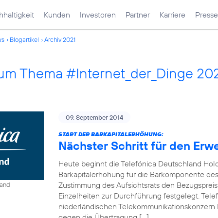
haltigkeit
Kunden
Investoren
Partner
Karriere
Presse
ws
Blogartikel
Archiv 2021
 zum Thema #Internet_der_Dinge 20
09. September 2014
START DER BARKAPITALERHÖHUNG:
Nächster Schritt für den Erw
Heute beginnt die Telefónica Deutschland Hol
Barkapitalerhöhung für die Barkomponente des 
Zustimmung des Aufsichtsrats den Bezugspreis
land
Einzelheiten zur Durchführung festgelegt. Tel
niederländischen Telekommunikationskonzern 
gegen die Übertragung […]