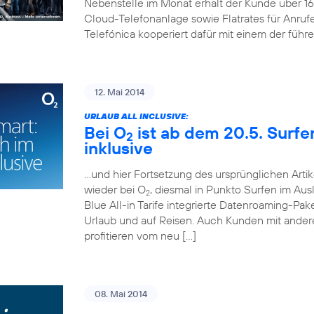
Nebenstelle im Monat erhält der Kunde über 
Cloud-Telefonanlage sowie Flatrates für Anruf
Telefónica kooperiert dafür mit einem der führ
12. Mai 2014
URLAUB ALL INCLUSIVE:
Bei O
ist ab dem 20.5. Surf
2
inklusive
…und hier Fortsetzung des ursprünglichen Artik
wieder bei O
, diesmal in Punkto Surfen im Aus
2
Blue All-in Tarife integrierte Datenroaming-Pa
Urlaub und auf Reisen. Auch Kunden mit andere
profitieren vom neu […]
08. Mai 2014