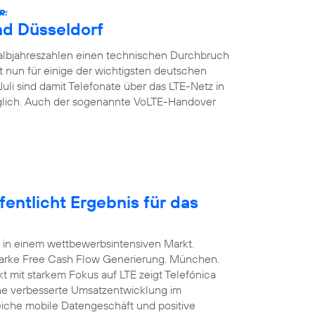
R:
nd Düsseldorf
Halbjahreszahlen einen technischen Durchbruch
t nun für einige der wichtigsten deutschen
Juli sind damit Telefonate über das LTE-Netz in
glich. Auch der sogenannte VoLTE-Handover
entlicht Ergebnis für das
 in einem wettbewerbsintensiven Markt.
arke Free Cash Flow Generierung. München.
t mit starkem Fokus auf LTE zeigt Telefónica
ine verbesserte Umsatzentwicklung im
eiche mobile Datengeschäft und positive