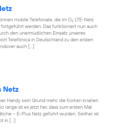
Netz
können mobile Telefonate, die im O
LTE-Netz
2
ortgeführt werden. Das funktioniert nun auch
rch den unermüdlichen Einsatz unseres
ört Telefónica in Deutschland zu den ersten
andover auch […]
s Netz
 per Handy kein Grund mehr, die Korken knallen
o lange ist es jetzt her, dass zum ersten Mal
iche – E-Plus Netz geführt wurden. Seither ist
t in […]