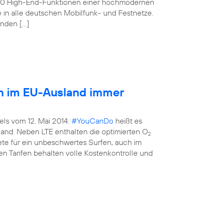
160 High-End-Funktionen einer hochmodernen
e in alle deutschen Mobilfunk- und Festnetze.
enden […]
en im EU-Ausland immer
els vom 12. Mai 2014:
#YouCanDo
heißt es
land. Neben LTE enthalten die optimierten O
2
kete für ein unbeschwertes Surfen, auch im
n Tarifen behalten volle Kostenkontrolle und