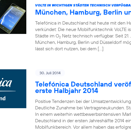
VOLTE IN WICHTIGEN STÄDTEN TECHNISCH VERFÜGBA
München, Hamburg, Berlin u
Telefónica in Deutschland hat heute mit den 
verkündet: Die neue Mobilfunktechnik VoLTE is
Städte im O
Netz technisch verfügbar. Seit 21. 
2
München, Hamburg, Berlin und Düsseldorf mö
lässt sich dort nutzen, bei dem […]
30. Juli 2014
Telefónica Deutschland veröff
erste Halbjahr 2014
Positive Tendenzen bei der Umsatzentwicklung
Deutliche Zunahme bei Vertragsneukunden. St
In einem weiterhin wettbewerbsintensiven Mark
Deutschland in der ersten Jahreshälfte 2014 e
Mobilfunkbereich. Vor allem haben das erfolgr