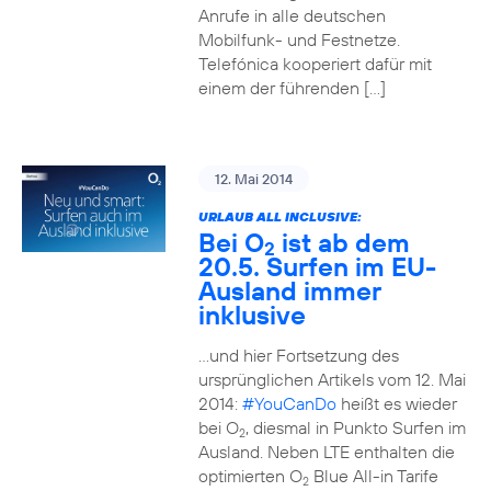
Anrufe in alle deutschen
Mobilfunk- und Festnetze.
Telefónica kooperiert dafür mit
einem der führenden […]
12. Mai 2014
URLAUB ALL INCLUSIVE:
Bei O
ist ab dem
2
20.5. Surfen im EU-
Ausland immer
inklusive
…und hier Fortsetzung des
ursprünglichen Artikels vom 12. Mai
2014:
#YouCanDo
heißt es wieder
bei O
, diesmal in Punkto Surfen im
2
Ausland. Neben LTE enthalten die
optimierten O
Blue All-in Tarife
2