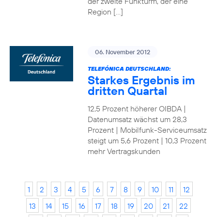
der zweite Funkturm, der eine
Region […]
06. November 2012
TELEFÓNICA DEUTSCHLAND:
Starkes Ergebnis im
dritten Quartal
12,5 Prozent höherer OIBDA |
Datenumsatz wächst um 28,3
Prozent | Mobilfunk-Serviceumsatz
steigt um 5,6 Prozent | 10,3 Prozent
mehr Vertragskunden
1
2
3
4
5
6
7
8
9
10
11
12
13
14
15
16
17
18
19
20
21
22