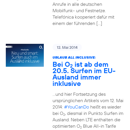
Anrufe in alle deutschen
Mobilfunk- und Festnetze.
Telefónica kooperiert dafür mit
einem der führenden […]
12. Mai 2014
URLAUB ALL INCLUSIVE:
Bei O
ist ab dem
2
20.5. Surfen im EU-
Ausland immer
inklusive
…und hier Fortsetzung des
ursprünglichen Artikels vom 12. Mai
2014:
#YouCanDo
heißt es wieder
bei O
, diesmal in Punkto Surfen im
2
Ausland. Neben LTE enthalten die
optimierten O
Blue All-in Tarife
2