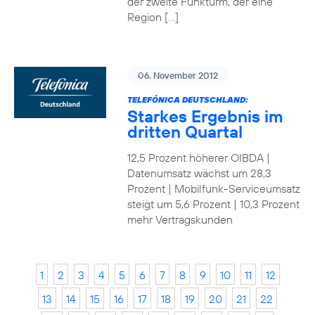
der zweite Funkturm, der eine
Region […]
06. November 2012
TELEFÓNICA DEUTSCHLAND:
Starkes Ergebnis im
dritten Quartal
12,5 Prozent höherer OIBDA |
Datenumsatz wächst um 28,3
Prozent | Mobilfunk-Serviceumsatz
steigt um 5,6 Prozent | 10,3 Prozent
mehr Vertragskunden
1
2
3
4
5
6
7
8
9
10
11
12
13
14
15
16
17
18
19
20
21
22