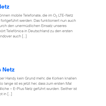
Netz
können mobile Telefonate, die im O
LTE-Netz
2
ortgeführt werden. Das funktioniert nun auch
rch den unermüdlichen Einsatz unseres
ört Telefónica in Deutschland zu den ersten
andover auch […]
s Netz
 per Handy kein Grund mehr, die Korken knallen
o lange ist es jetzt her, dass zum ersten Mal
iche – E-Plus Netz geführt wurden. Seither ist
t in […]