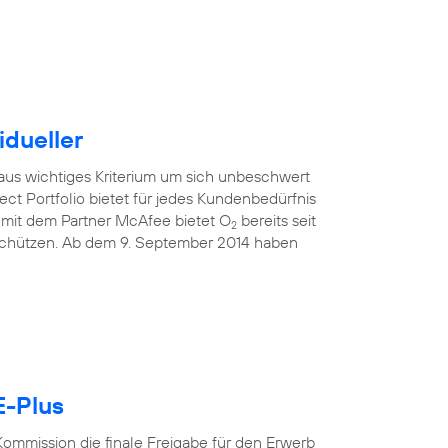
idueller
raus wichtiges Kriterium um sich unbeschwert
ect Portfolio bietet für jedes Kundenbedürfnis
mit dem Partner McAfee bietet O
bereits seit
2
 schützen. Ab dem 9. September 2014 haben
E-Plus
ommission die finale Freigabe für den Erwerb