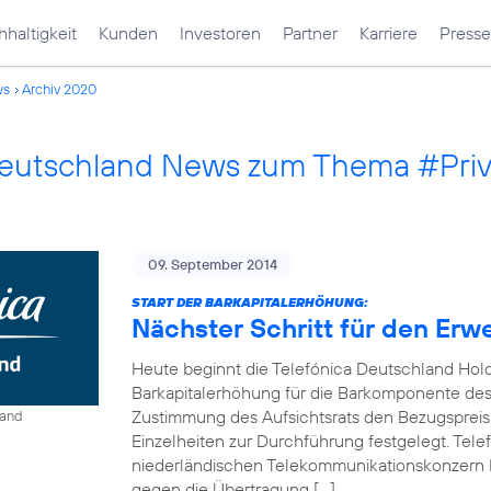
haltigkeit
Kunden
Investoren
Partner
Karriere
Presse
ws
Archiv 2020
Deutschland News zum Thema #Pri
09. September 2014
START DER BARKAPITALERHÖHUNG:
Nächster Schritt für den Erw
Heute beginnt die Telefónica Deutschland Hol
Barkapitalerhöhung für die Barkomponente des 
Zustimmung des Aufsichtsrats den Bezugspreis
land
Einzelheiten zur Durchführung festgelegt. Tel
niederländischen Telekommunikationskonzern 
gegen die Übertragung […]