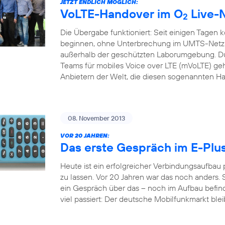
JETZT ENDLICH MÖGLICH:
VoLTE-Handover im O
Live-
2
Die Übergabe funktioniert: Seit einigen Tagen 
beginnen, ohne Unterbrechung im UMTS-Netz f
außerhalb der geschützten Laborumgebung. Du
Teams für mobiles Voice over LTE (mVoLTE) geh
Anbietern der Welt, die diesen sogenannten H
08. November 2013
VOR 20 JAHREN:
Das erste Gespräch im E-Plu
Heute ist ein erfolgreicher Verbindungsaufbau
zu lassen. Vor 20 Jahren war das noch anders. S
ein Gespräch über das – noch im Aufbau befindl
viel passiert: Der deutsche Mobilfunkmarkt bleib