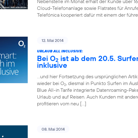
Nebenstelle im Monat erhält der Kunde über 
Cloud-Telefonanlage sowie Flatrates für Anruf
Telefónica kooperiert dafür mit einem der führ
12. Mai 2014
URLAUB ALL INCLUSIVE:
Bei O
ist ab dem 20.5. Surf
2
inklusive
…und hier Fortsetzung des ursprünglichen Artik
wieder bei O
, diesmal in Punkto Surfen im Aus
2
Blue All-in Tarife integrierte Datenroaming-Pa
Urlaub und auf Reisen. Auch Kunden mit andere
profitieren vom neu […]
08. Mai 2014