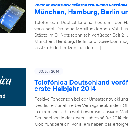
VOLTE IN WICHTIGEN STÄDTEN TECHNISCH VERFÜGBA
München, Hamburg, Berlin u
Telefónica in Deutschland hat heute mit den 
verkündet: Die neue Mobilfunktechnik VoLTE is
Städte im O
Netz technisch verfügbar. Seit 21. 
2
München, Hamburg, Berlin und Düsseldorf mö
lässt sich dort nutzen, bei dem […]
30. Juli 2014
Telefónica Deutschland veröff
erste Halbjahr 2014
Positive Tendenzen bei der Umsatzentwicklung
Deutliche Zunahme bei Vertragsneukunden. St
In einem weiterhin wettbewerbsintensiven Mark
Deutschland in der ersten Jahreshälfte 2014 e
Mobilfunkbereich. Vor allem haben das erfolgr