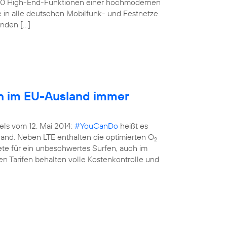
160 High-End-Funktionen einer hochmodernen
e in alle deutschen Mobilfunk- und Festnetze.
enden […]
en im EU-Ausland immer
els vom 12. Mai 2014:
#YouCanDo
heißt es
land. Neben LTE enthalten die optimierten O
2
kete für ein unbeschwertes Surfen, auch im
n Tarifen behalten volle Kostenkontrolle und