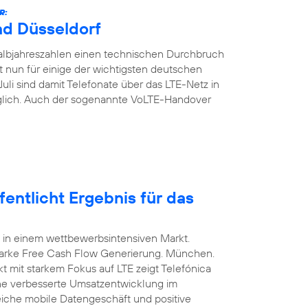
R:
nd Düsseldorf
Halbjahreszahlen einen technischen Durchbruch
t nun für einige der wichtigsten deutschen
Juli sind damit Telefonate über das LTE-Netz in
glich. Auch der sogenannte VoLTE-Handover
entlicht Ergebnis für das
 in einem wettbewerbsintensiven Markt.
arke Free Cash Flow Generierung. München.
t mit starkem Fokus auf LTE zeigt Telefónica
ine verbesserte Umsatzentwicklung im
eiche mobile Datengeschäft und positive