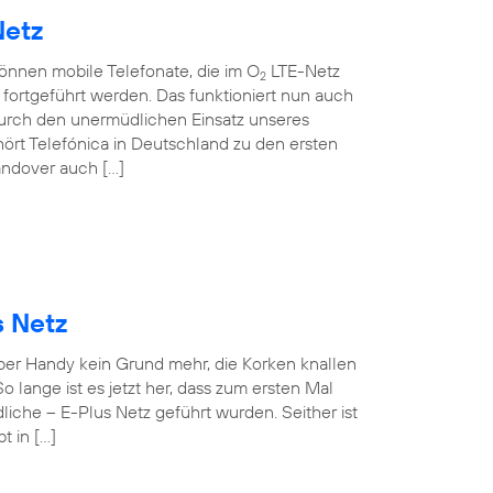
Netz
können mobile Telefonate, die im O
LTE-Netz
2
ortgeführt werden. Das funktioniert nun auch
rch den unermüdlichen Einsatz unseres
ört Telefónica in Deutschland zu den ersten
andover auch […]
s Netz
 per Handy kein Grund mehr, die Korken knallen
o lange ist es jetzt her, dass zum ersten Mal
iche – E-Plus Netz geführt wurden. Seither ist
t in […]