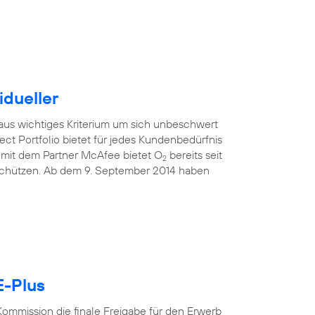
idueller
raus wichtiges Kriterium um sich unbeschwert
ect Portfolio bietet für jedes Kundenbedürfnis
mit dem Partner McAfee bietet O
bereits seit
2
 schützen. Ab dem 9. September 2014 haben
E-Plus
ommission die finale Freigabe für den Erwerb