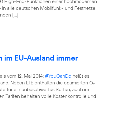
160 High-End-Funktionen einer hochmodernen
e in alle deutschen Mobilfunk- und Festnetze.
enden […]
en im EU-Ausland immer
els vom 12. Mai 2014:
#YouCanDo
heißt es
land. Neben LTE enthalten die optimierten O
2
kete für ein unbeschwertes Surfen, auch im
n Tarifen behalten volle Kostenkontrolle und