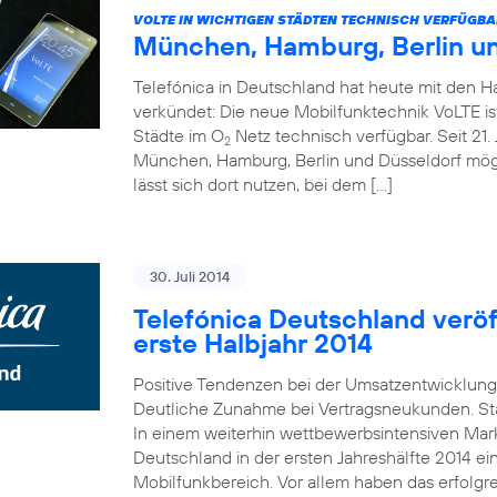
VOLTE IN WICHTIGEN STÄDTEN TECHNISCH VERFÜGBA
München, Hamburg, Berlin u
Telefónica in Deutschland hat heute mit den 
verkündet: Die neue Mobilfunktechnik VoLTE is
Städte im O
Netz technisch verfügbar. Seit 21. 
2
München, Hamburg, Berlin und Düsseldorf mö
lässt sich dort nutzen, bei dem […]
30. Juli 2014
Telefónica Deutschland veröff
erste Halbjahr 2014
Positive Tendenzen bei der Umsatzentwicklung
Deutliche Zunahme bei Vertragsneukunden. St
In einem weiterhin wettbewerbsintensiven Mark
Deutschland in der ersten Jahreshälfte 2014 e
Mobilfunkbereich. Vor allem haben das erfolgr