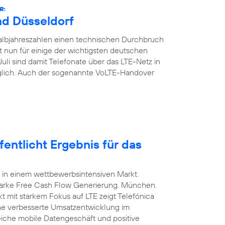
R:
nd Düsseldorf
Halbjahreszahlen einen technischen Durchbruch
t nun für einige der wichtigsten deutschen
Juli sind damit Telefonate über das LTE-Netz in
glich. Auch der sogenannte VoLTE-Handover
entlicht Ergebnis für das
 in einem wettbewerbsintensiven Markt.
arke Free Cash Flow Generierung. München.
t mit starkem Fokus auf LTE zeigt Telefónica
ine verbesserte Umsatzentwicklung im
eiche mobile Datengeschäft und positive