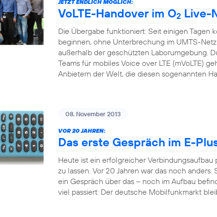
JETZT ENDLICH MÖGLICH:
VoLTE-Handover im O
Live-
2
Die Übergabe funktioniert: Seit einigen Tagen 
beginnen, ohne Unterbrechung im UMTS-Netz f
außerhalb der geschützten Laborumgebung. Du
Teams für mobiles Voice over LTE (mVoLTE) geh
Anbietern der Welt, die diesen sogenannten H
08. November 2013
VOR 20 JAHREN:
Das erste Gespräch im E-Plu
Heute ist ein erfolgreicher Verbindungsaufbau
zu lassen. Vor 20 Jahren war das noch anders. S
ein Gespräch über das – noch im Aufbau befindl
viel passiert: Der deutsche Mobilfunkmarkt bleib