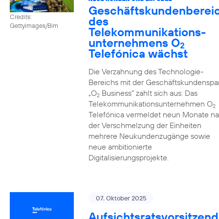
Geschäftskundenberei
Credits:
des
Gettyimages/Bim
Telekommunikations­
unternehmens O
2
Telefónica wächst
Die Verzahnung des Technologie-
Bereichs mit der Geschäftskundenspa
„O
Business” zahlt sich aus: Das
2
Telekommunikationsunternehmen O
2
Telefónica vermeldet neun Monate n
der Verschmelzung der Einheiten
mehrere Neukundenzugänge sowie
neue ambitionierte
Digitalisierungsprojekte.
07. Oktober 2025
Aufsichtsratsvorsitzend