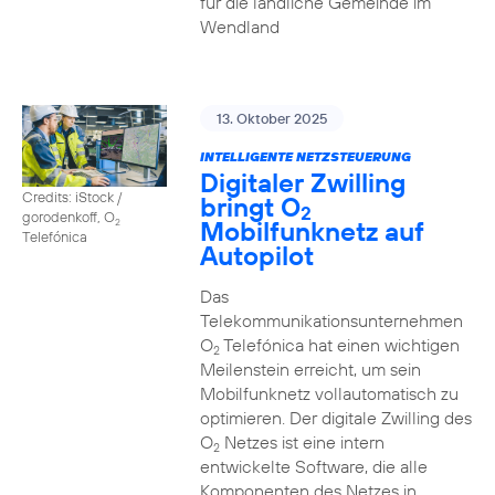
für die ländliche Gemeinde im
Wendland
13. Oktober 2025
INTELLIGENTE NETZSTEUERUNG
Digitaler Zwilling
Credits: iStock /
bringt O
2
gorodenkoff, O
Mobilfunknetz auf
2
Telefónica
Autopilot
Das
Telekommunikationsunternehmen
O
Telefónica hat einen wichtigen
2
Meilenstein erreicht, um sein
Mobilfunknetz vollautomatisch zu
optimieren. Der digitale Zwilling des
O
Netzes ist eine intern
2
entwickelte Software, die alle
Komponenten des Netzes in