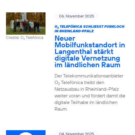
06. November 2025
O
TELEFÓNICA SCHLIESST FUNKLOCH I
2
N RHEINLAND-PFALZ
Neuer
Credits: O
Telefónica
2
Mobilfunkstandort in
Langenthal stärkt
digitale Vernetzung
im ländlichen Raum
Der Telekommunikationsanbieter
O
Telefónica treibt den
2
Netzausbau in Rheinland-Pfalz
weiter voran und fördert damit die
digitale Teilhabe im ländlichen
Raum.
04. November 2025