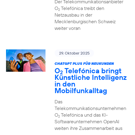
Der Telekommunikationsanbieter
O
Telefónica treibt den
2
Netzausbau in der
Mecklenburgischen Schweiz
weiter voran
29. Oktober 2025
CHATGPT PLUS FÜR NEUKUNDEN
O
Telefónica bringt
2
Künstliche Intelligenz
in den
Mobilfunkalltag
Das
Telekommunikationsunternehmen
O
Telefónica und das KI-
2
Softwareunternehmen OpenAI
weiten ihre Zusammenarbeit aus