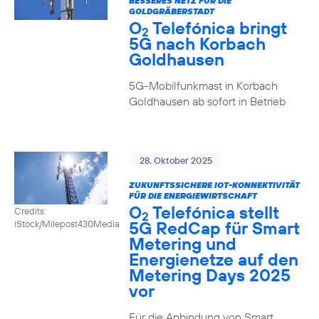
BESSERES NETZ FÜR DIE
GOLDGRÄBERSTADT
O
Telefónica bringt
2
5G nach Korbach
Goldhausen
5G-Mobilfunkmast in Korbach
Goldhausen ab sofort in Betrieb
28. Oktober 2025
ZUKUNFTSSICHERE IOT-KONNEKTIVITÄT
FÜR DIE ENERGIEWIRTSCHAFT
O
Telefónica stellt
Credits:
2
5G RedCap für Smart
iStock/Milepost430Media
Metering und
Energienetze auf den
Metering Days 2025
vor
Für die Anbindung von Smart