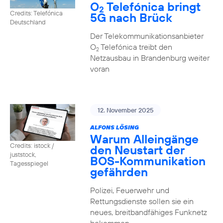
O
Telefónica bringt
2
Credits: Telefónica
5G nach Brück
Deutschland
Der Telekommunikationsanbieter
O
Telefónica treibt den
2
Netzausbau in Brandenburg weiter
voran
12. November 2025
ALFONS LÖSING
Warum Alleingänge
Credits: istock /
den Neustart der
juststock,
BOS-Kommunikation
Tagesspiegel
gefährden
Polizei, Feuerwehr und
Rettungsdienste sollen sie ein
neues, breitbandfähiges Funknetz