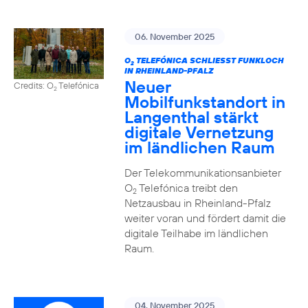
06. November 2025
O
TELEFÓNICA SCHLIESST FUNKLOCH I
2
N RHEINLAND-PFALZ
Neuer
Credits: O
Telefónica
2
Mobilfunkstandort in
Langenthal stärkt
digitale Vernetzung
im ländlichen Raum
Der Telekommunikationsanbieter
O
Telefónica treibt den
2
Netzausbau in Rheinland-Pfalz
weiter voran und fördert damit die
digitale Teilhabe im ländlichen
Raum.
04. November 2025