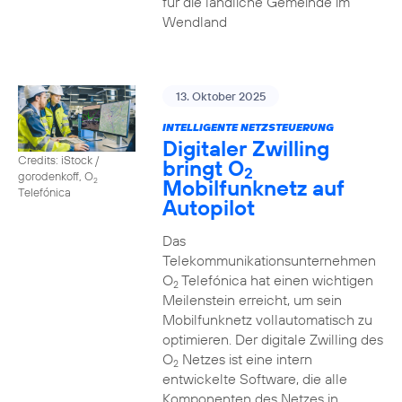
für die ländliche Gemeinde im
Wendland
13. Oktober 2025
INTELLIGENTE NETZSTEUERUNG
Digitaler Zwilling
Credits: iStock /
bringt O
2
gorodenkoff, O
Mobilfunknetz auf
2
Telefónica
Autopilot
Das
Telekommunikationsunternehmen
O
Telefónica hat einen wichtigen
2
Meilenstein erreicht, um sein
Mobilfunknetz vollautomatisch zu
optimieren. Der digitale Zwilling des
O
Netzes ist eine intern
2
entwickelte Software, die alle
Komponenten des Netzes in