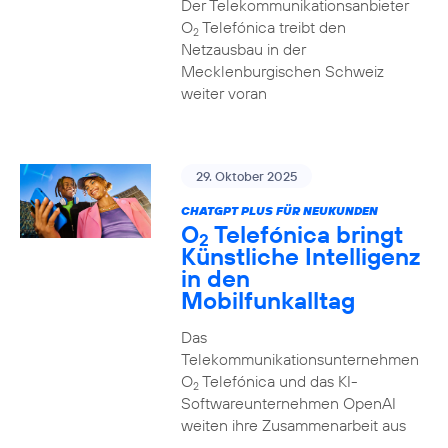
Der Telekommunikationsanbieter
O
Telefónica treibt den
2
Netzausbau in der
Mecklenburgischen Schweiz
weiter voran
29. Oktober 2025
CHATGPT PLUS FÜR NEUKUNDEN
O
Telefónica bringt
2
Künstliche Intelligenz
in den
Mobilfunkalltag
Das
Telekommunikationsunternehmen
O
Telefónica und das KI-
2
Softwareunternehmen OpenAI
weiten ihre Zusammenarbeit aus