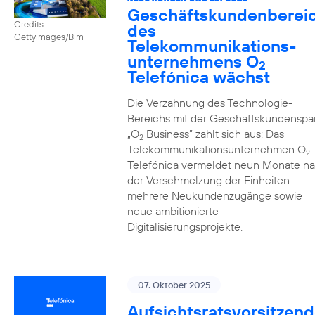
Geschäftskundenberei
Credits:
des
Gettyimages/Bim
Telekommunikations­
unternehmens O
2
Telefónica wächst
Die Verzahnung des Technologie-
Bereichs mit der Geschäftskundenspa
„O
Business” zahlt sich aus: Das
2
Telekommunikationsunternehmen O
2
Telefónica vermeldet neun Monate n
der Verschmelzung der Einheiten
mehrere Neukundenzugänge sowie
neue ambitionierte
Digitalisierungsprojekte.
07. Oktober 2025
Aufsichtsratsvorsitzend