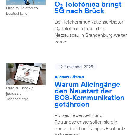
O
Telefónica bringt
2
Credits: Telefónica
5G nach Brück
Deutschland
Der Telekommunikationsanbieter
O
Telefónica treibt den
2
Netzausbau in Brandenburg weiter
voran
12. November 2025
ALFONS LÖSING
Warum Alleingänge
Credits: istock /
den Neustart der
juststock,
BOS-Kommunikation
Tagesspiegel
gefährden
Polizei, Feuerwehr und
Rettungsdienste sollen sie ein
neues, breitbandfähiges Funknetz