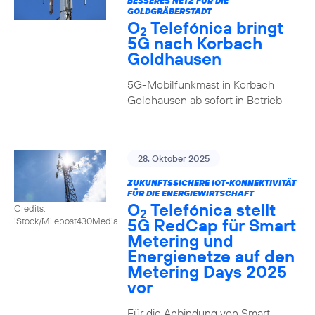
BESSERES NETZ FÜR DIE
GOLDGRÄBERSTADT
O
Telefónica bringt
2
5G nach Korbach
Goldhausen
5G-Mobilfunkmast in Korbach
Goldhausen ab sofort in Betrieb
28. Oktober 2025
ZUKUNFTSSICHERE IOT-KONNEKTIVITÄT
FÜR DIE ENERGIEWIRTSCHAFT
O
Telefónica stellt
Credits:
2
5G RedCap für Smart
iStock/Milepost430Media
Metering und
Energienetze auf den
Metering Days 2025
vor
Für die Anbindung von Smart