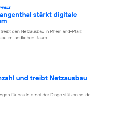
-PFALZ
ngenthal stärkt digitale
aum
 treibt den Netzausbau in Rheinland-Pfalz
lhabe im ländlichen Raum.
nzahl und treibt Netzausbau
en für das Internet der Dinge stützen solide