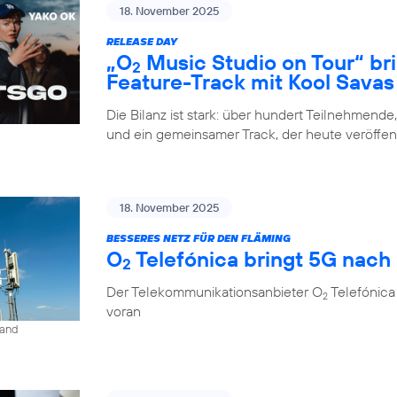
18. November 2025
RELEASE DAY
„O
Music Studio on Tour“ br
2
Feature-Track mit Kool Savas
Die Bilanz ist stark: über hundert Teilnehmende
und ein gemeinsamer Track, der heute veröffent
18. November 2025
BESSERES NETZ FÜR DEN FLÄMING
O
Telefónica bringt 5G nach
2
Der Telekommunikationsanbieter O
Telefónica
2
voran
land