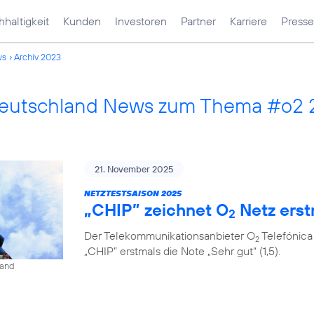
haltigkeit
Kunden
Investoren
Partner
Karriere
Presse
ws
Archiv 2023
Deutschland News zum Thema #o2
21. November 2025
NETZTESTSAISON 2025
„CHIP” zeichnet O
Netz erst
2
Der Telekommunikationsanbieter O
Telefónica
2
„CHIP” erstmals die Note „Sehr gut“ (1,5).
land